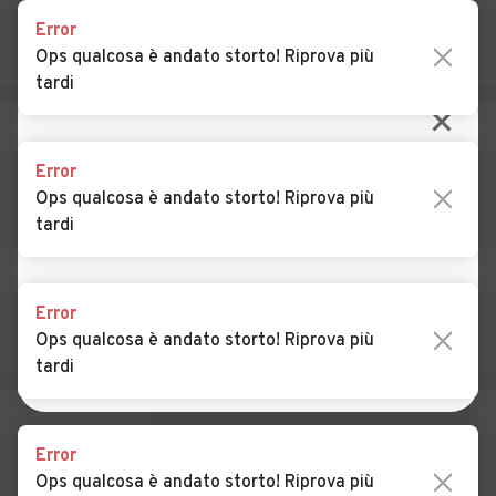
Auto usate Gangi
Auto usate Geraci Siculo
Error
Ops qualcosa è andato storto! Riprova più
Auto usate Giardinello
Auto usate Giuliana
tardi
Auto usate Godrano
Auto usate Gratteri
CERCA VICINO A TE
Auto usate Isnello
Auto usate Isola delle
Error
Femmine
Ops qualcosa è andato storto! Riprova più
Consenti ad automobile.it di accedere alla tua
tardi
Auto usate Lascari
Auto usate Lercara Friddi
posizione e trova
auto in vendita vicino a te
.
Auto usate Marineo
Auto usate Mezzojuso
NO, CERCA IN TUTTA ITALIA
Error
Auto usate Misilmeri
Auto usate Monreale
Ops qualcosa è andato storto! Riprova più
USA LA MIA POSIZIONE
tardi
Auto usate Montelepre
Auto usate Montemaggiore
Belsito
Auto usate Palazzo Adriano
Auto usate Partinico
Error
Ops qualcosa è andato storto! Riprova più
Auto usate Petralia
Auto usate Petralia Sottana