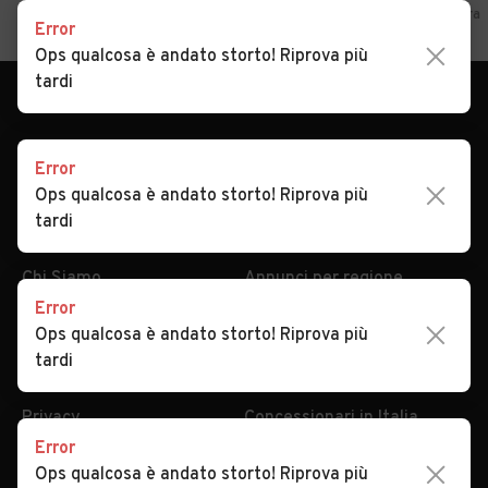
Home
Sicilia
Palermo
Sciara
Auto usate in vendita Sciara
Error
Ops qualcosa è andato storto! Riprova più
tardi
Error
Ops qualcosa è andato storto! Riprova più
tardi
AUTOMOBILE.IT
ESPLORA
Chi Siamo
Annunci per regione
Error
Serve aiuto?
Marche e Modelli
Ops qualcosa è andato storto! Riprova più
Dati identificativi
Tutte le auto usate
tardi
Condizioni generali
Tipi di veicoli
Privacy
Concessionari in Italia
Error
Impostazioni Privacy
Articoli del Magazine
Ops qualcosa è andato storto! Riprova più