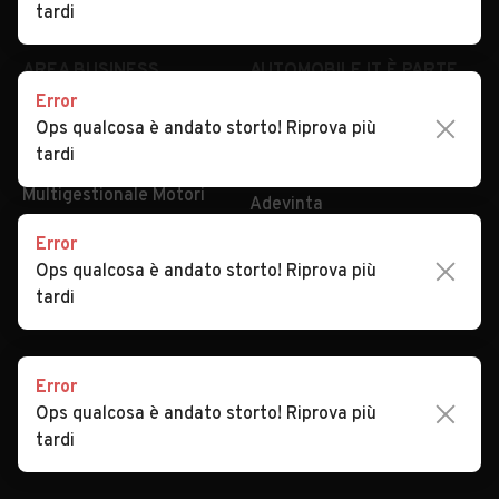
Security
Valutazione auto
tardi
AREA BUSINESS
AUTOMOBILE.IT È PARTE
DI ADEVINTA
Error
Registrazione
Ops qualcosa è andato storto! Riprova più
concessionario
subito.it
tardi
Area Business
mobile.de
Multigestionale Motori
Adevinta
Error
Ops qualcosa è andato storto! Riprova più
SEGUICI
tardi
Error
Copyright © 2023 Marktplaats B.V. Tutti i diritti riservati.
Ops qualcosa è andato storto! Riprova più
Marktplaats B.V. - P.IVA 803.603.307.B.01
tardi