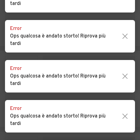
tardi
Soprana
Auto usate Piana degli
Auto usate Polizzi
Albanesi
Generosa
Error
Ops qualcosa è andato storto! Riprova più
Auto usate Pollina
Auto usate Prizzi
tardi
Auto usate Roccamena
Auto usate Roccapalumba
Auto usate San Cipirello
Auto usate San Giuseppe
Error
Jato
Ops qualcosa è andato storto! Riprova più
tardi
Auto usate San Mauro
Auto usate Santa Cristina
Castelverde
Gela
Auto usate Santa Flavia
Auto usate Scillato
Error
Ops qualcosa è andato storto! Riprova più
Auto usate Sclafani Bagni
Auto usate Termini Imerese
tardi
Auto usate Terrasini
Auto usate Torretta