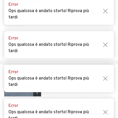
18
Error
Ops qualcosa è andato storto! Riprova più
Usato
Settembre 1982
180.000 km
Diesel
tardi
Manuale
Descrizione
Error
Ops qualcosa è andato storto! Riprova più
AUTODEMOLIZIONI MARANGONI SRL
tardi
Vigarano Mainarda (FE)
€ 2.900
Error
Ops qualcosa è andato storto! Riprova più
Fiat ducato maxi 2.8 jtd
tardi
1
Usato
Giugno 2006
350.000 km
Diesel
Error
Ops qualcosa è andato storto! Riprova più
Automatico