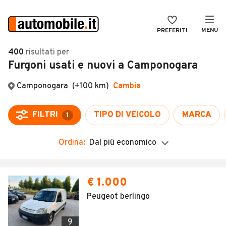
MENU
PREFERITI
CERCA
400
risultati
per
Furgoni usati e nuovi a Camponogara
VENDI
Auto
MAGAZINE
Auto usate
ACCEDI
Auto Km 0
Auto Nuove
Ordina:
Dal più economico
Noleggio a lungo termine
Auto d'epoca
€ 1.000
Moto
Peugeot berlingo
Camper
9