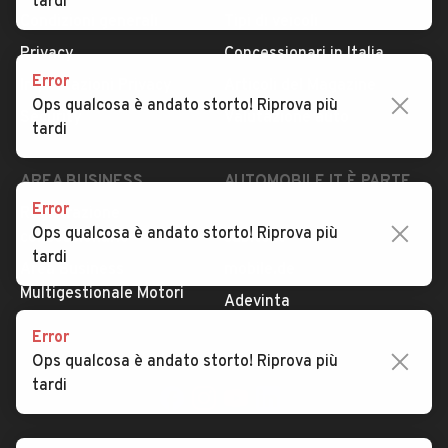
tardi
Condizioni generali
Tipi di veicoli
Privacy
Concessionari in Italia
Error
Impostazioni Privacy
Articoli del Magazine
Ops qualcosa è andato storto! Riprova più
Security
Valutazione auto
tardi
AREA BUSINESS
AUTOMOBILE.IT È PARTE
DI ADEVINTA
Error
Registrazione
Ops qualcosa è andato storto! Riprova più
concessionario
subito.it
tardi
Area Business
mobile.de
Multigestionale Motori
Adevinta
Error
Ops qualcosa è andato storto! Riprova più
SEGUICI
tardi