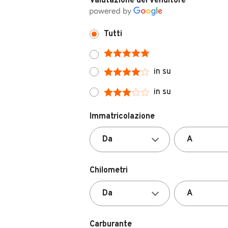
Valutazione del venditore
Tutti
in su
in su
Immatricolazione
Chilometri
Carburante