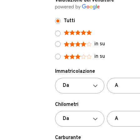
Tutti
in su
in su
Immatricolazione
Chilometri
Carburante