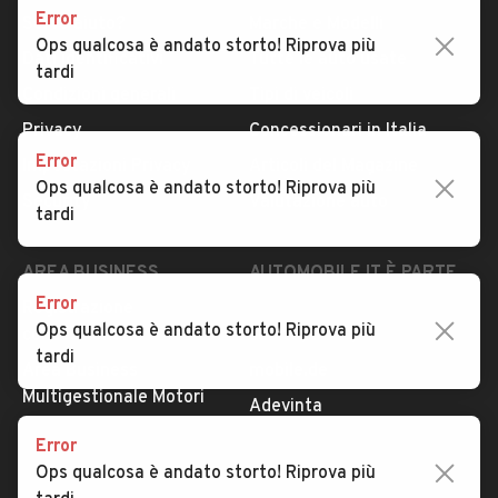
Error
Serve aiuto?
Marche e Modelli
Ops qualcosa è andato storto! Riprova più
Dati identificativi
Tutte le auto usate
tardi
Condizioni generali
Tipi di veicoli
Privacy
Concessionari in Italia
Error
Impostazioni Privacy
Articoli del Magazine
Ops qualcosa è andato storto! Riprova più
Security
Valutazione auto
tardi
AREA BUSINESS
AUTOMOBILE.IT È PARTE
DI ADEVINTA
Error
Registrazione
Ops qualcosa è andato storto! Riprova più
concessionario
subito.it
tardi
Area Business
mobile.de
Multigestionale Motori
Adevinta
Error
Ops qualcosa è andato storto! Riprova più
SEGUICI