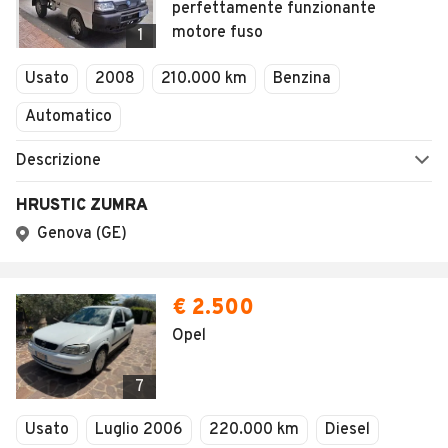
perfettamente funzionante
motore fuso
1
Usato
2008
210.000 km
Benzina
Automatico
Descrizione
HRUSTIC ZUMRA
Genova (GE)
€ 2.500
Opel
7
Usato
Luglio 2006
220.000 km
Diesel