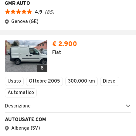
GMR AUTO
4,9
(
85
)
Genova (GE)
€ 2.900
Fiat
8
Usato
Ottobre 2005
300.000 km
Diesel
Automatico
Descrizione
AUTOUSATE.COM
Albenga (SV)