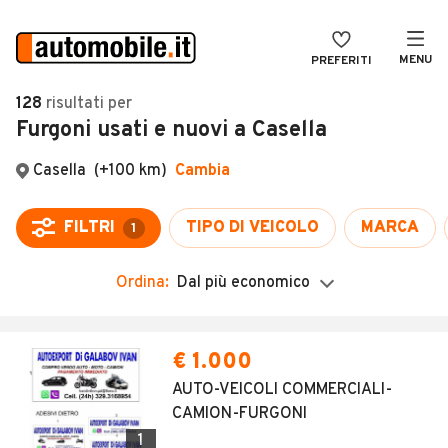
MENU
PREFERITI
CERCA
128
risultati
per
Furgoni usati e nuovi a Casella
VENDI
Auto
MAGAZINE
Auto usate
ACCEDI
Auto Km 0
Auto Nuove
Ordina:
Dal più economico
Noleggio a lungo termine
Auto d'epoca
€ 1.000
Moto
AUTO-VEICOLI COMMERCIALI-
CAMION-FURGONI
Camper
1