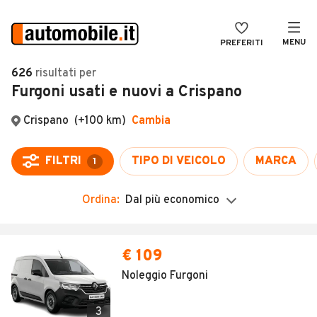
MENU
PREFERITI
CERCA
626
risultati
per
Furgoni usati e nuovi a Crispano
VENDI
Auto
MAGAZINE
Auto usate
Crispano
(+100 km)
Cambia
ACCEDI
Auto Km 0
FILTRI
TIPO DI VEICOLO
MARCA
1
Auto Nuove
Ordina:
Dal più economico
Noleggio a lungo termine
Auto d'epoca
Moto
Camper