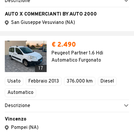
AUTOMOBILE.IT
ESPLORA
Chi Siamo
Annunci per regione
Serve aiuto?
Marche e Modelli
Dati identificativi
Tutte le auto usate
Condizioni generali
Tipi di veicoli
Privacy
Concessionari in Italia
Impostazioni Privacy
Articoli del Magazine
Security
Valutazione auto
AREA BUSINESS
AUTOMOBILE.IT È PARTE
DI ADEVINTA
Registrazione
concessionario
subito.it
Area Business
mobile.de
Multigestionale Motori
Adevinta