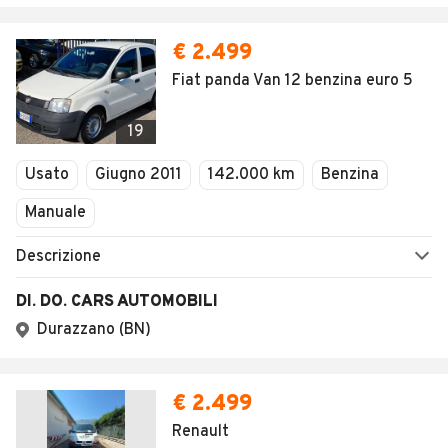
SEGUICI
Copyright © 2023 Marktplaats B.V. Tutti i diritti riservati.
Marktplaats B.V. - P.IVA 803.603.307.B.01