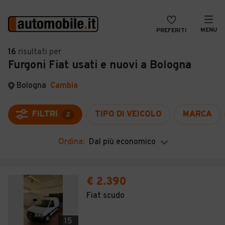
MENU
PREFERITI
CERCA
16
risultati
per
Furgoni Fiat usati e nuovi a Bologna
VENDI
Auto
MAGAZINE
Auto usate
Bologna
Cambia
ACCEDI
Auto Km 0
FILTRI
TIPO DI VEICOLO
MARCA
2
Auto Nuove
Ordina:
Dal più economico
Noleggio a lungo termine
Auto d'epoca
€ 2.390
Moto
Fiat scudo
Camper
15