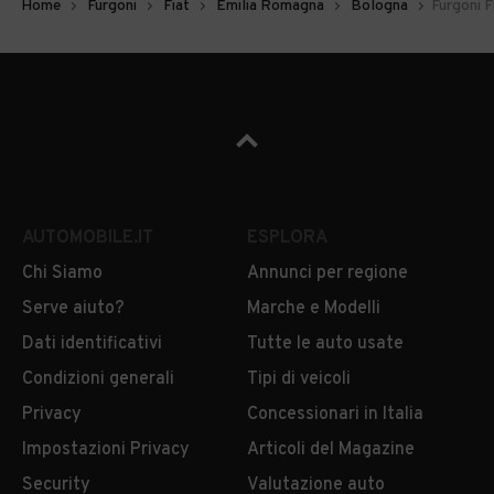
Home
Furgoni
Fiat
Emilia Romagna
Bologna
Furgoni F
AUTOMOBILE.IT
ESPLORA
Chi Siamo
Annunci per regione
Serve aiuto?
Marche e Modelli
Dati identificativi
Tutte le auto usate
Condizioni generali
Tipi di veicoli
Privacy
Concessionari in Italia
Impostazioni Privacy
Articoli del Magazine
Security
Valutazione auto