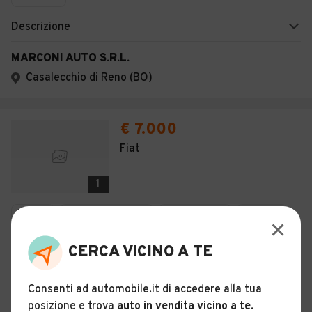
Descrizione
MARCONI AUTO S.R.L.
Casalecchio di Reno (BO)
€ 7.000
Fiat
1
Usato
Novembre 2014
128.000 km
Metano
Manuale
CERCA VICINO A TE
Descrizione
Consenti ad automobile.it di accedere alla tua
MARCONI AUTO S.R.L.
posizione e trova
auto in vendita vicino a te
.