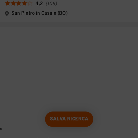
4,2
(
105
)
San Pietro in Casale (BO)
SALVA RICERCA
0