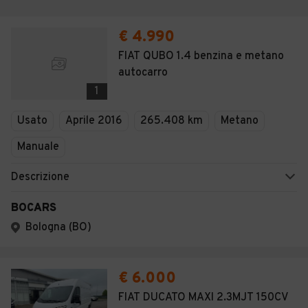
€ 4.990
FIAT QUBO 1.4 benzina e metano
autocarro
1
Usato
Aprile 2016
265.408 km
Metano
Manuale
Descrizione
BOCARS
Bologna (BO)
€ 6.000
FIAT DUCATO MAXI 2.3MJT 150CV