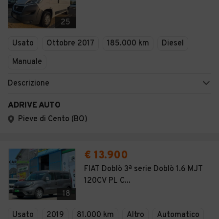
25
Usato
Ottobre 2017
185.000 km
Diesel
Manuale
Descrizione
ADRIVE AUTO
Pieve di Cento (BO)
€ 13.900
FIAT Doblò 3ª serie Doblò 1.6 MJT
120CV PL C...
18
Usato
2019
81.000 km
Altro
Automatico