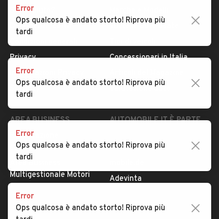
Error
Serve aiuto?
Marche e Modelli
Ops qualcosa è andato storto! Riprova più
Dati identificativi
Tutte le auto usate
tardi
Condizioni generali
Tipi di veicoli
Privacy
Concessionari in Italia
Error
Impostazioni Privacy
Articoli del Magazine
Ops qualcosa è andato storto! Riprova più
Security
Valutazione auto
tardi
AREA BUSINESS
AUTOMOBILE.IT È PARTE
DI ADEVINTA
Error
Registrazione
Ops qualcosa è andato storto! Riprova più
concessionario
subito.it
tardi
Area Business
mobile.de
Multigestionale Motori
Adevinta
Error
Ops qualcosa è andato storto! Riprova più
SEGUICI