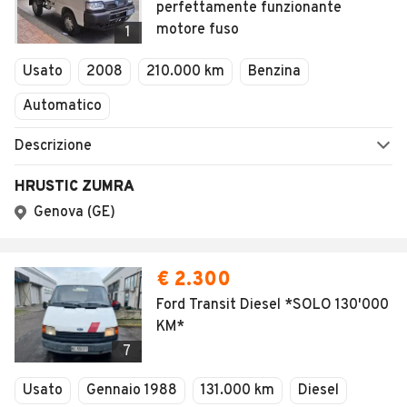
perfettamente funzionante
motore fuso
1
Usato
2008
210.000 km
Benzina
Automatico
Descrizione
HRUSTIC ZUMRA
Genova (GE)
€ 2.300
Ford Transit Diesel *SOLO 130'000
KM*
7
Usato
Gennaio 1988
131.000 km
Diesel