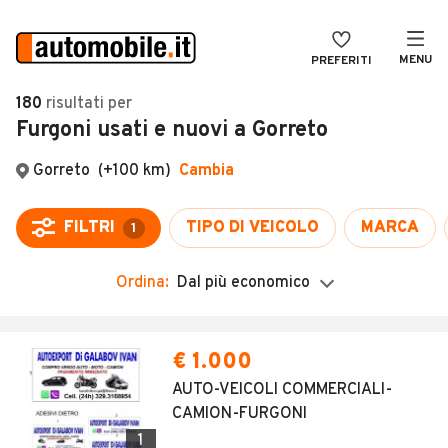
MENU
PREFERITI
CERCA
180
risultati
per
Furgoni usati e nuovi a Gorreto
VENDI
Auto
MAGAZINE
Auto usate
Gorreto
(+100 km)
Cambia
ACCEDI
Auto Km 0
FILTRI
TIPO DI VEICOLO
MARCA
1
Auto Nuove
Ordina:
Dal più economico
Noleggio a lungo termine
Auto d'epoca
€ 1.000
Moto
AUTO-VEICOLI COMMERCIALI-
CAMION-FURGONI
Camper
1