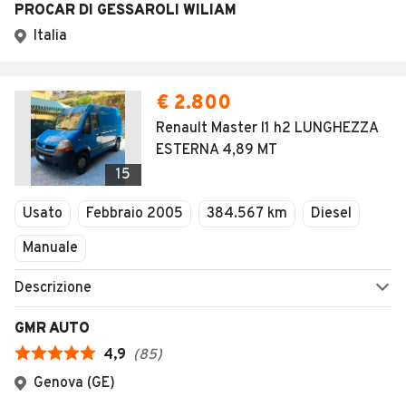
PROCAR DI GESSAROLI WILIAM
Italia
€ 2.800
Renault Master l1 h2 LUNGHEZZA
ESTERNA 4,89 MT
15
Usato
Febbraio 2005
384.567 km
Diesel
Manuale
Descrizione
GMR AUTO
4,9
(
85
)
Genova (GE)