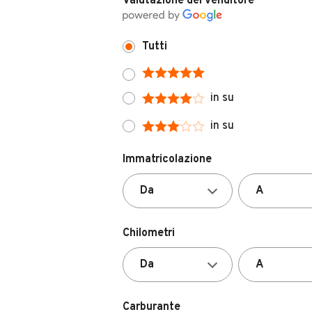
Tutti
in su
in su
Immatricolazione
Chilometri
Carburante