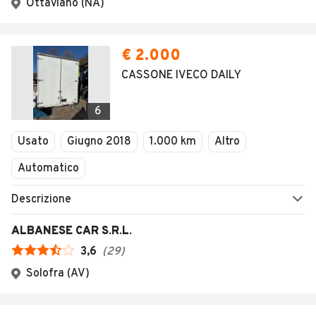
SEGUICI
Copyright © 2023 Marktplaats B.V. Tutti i diritti riservati.
Marktplaats B.V. - P.IVA 803.603.307.B.01