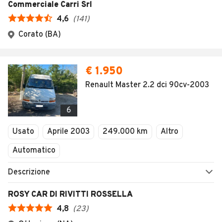
AUTOMOBILE.IT
ESPLORA
Chi Siamo
Annunci per regione
Serve aiuto?
Marche e Modelli
Dati identificativi
Tutte le auto usate
Condizioni generali
Tipi di veicoli
Privacy
Concessionari in Italia
Impostazioni Privacy
Articoli del Magazine
Security
Valutazione auto
AREA BUSINESS
AUTOMOBILE.IT È PARTE
DI ADEVINTA
Registrazione
concessionario
subito.it
Area Business
mobile.de
Multigestionale Motori
Adevinta