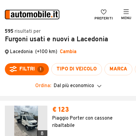
MENU
PREFERITI
CERCA
595
risultati
per
Furgoni usati e nuovi a Lacedonia
VENDI
Auto
MAGAZINE
Auto usate
Lacedonia
(+100 km)
Cambia
ACCEDI
Auto Km 0
FILTRI
TIPO DI VEICOLO
MARCA
1
Auto Nuove
Ordina:
Dal più economico
Noleggio a lungo termine
Auto d'epoca
Moto
Camper