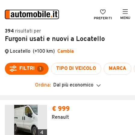
MENU
PREFERITI
CERCA
394
risultati
per
Furgoni usati e nuovi a Locatello
VENDI
Auto
MAGAZINE
Auto usate
ACCEDI
Auto Km 0
Auto Nuove
Ordina:
Dal più economico
Noleggio a lungo termine
Auto d'epoca
€ 999
Moto
Renault
Camper
4