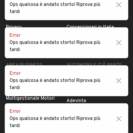
Ops qualcosa è andato storto! Riprova più
Dati identificativi
Tutte le auto usate
tardi
Condizioni generali
Tipi di veicoli
Privacy
Concessionari in Italia
Error
Impostazioni Privacy
Articoli del Magazine
Ops qualcosa è andato storto! Riprova più
Security
Valutazione auto
tardi
AREA BUSINESS
AUTOMOBILE.IT È PARTE
DI ADEVINTA
Error
Registrazione
Ops qualcosa è andato storto! Riprova più
concessionario
subito.it
tardi
Area Business
mobile.de
Multigestionale Motori
Adevinta
Error
Ops qualcosa è andato storto! Riprova più
SEGUICI
tardi