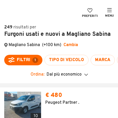
MENU
PREFERITI
CERCA
249
risultati
per
Furgoni usati e nuovi a Magliano Sabina
VENDI
Auto
MAGAZINE
Auto usate
ACCEDI
Auto Km 0
Auto Nuove
Ordina:
Dal più economico
Noleggio a lungo termine
Auto d'epoca
€ 480
Moto
Peugeot Partner .
Camper
10