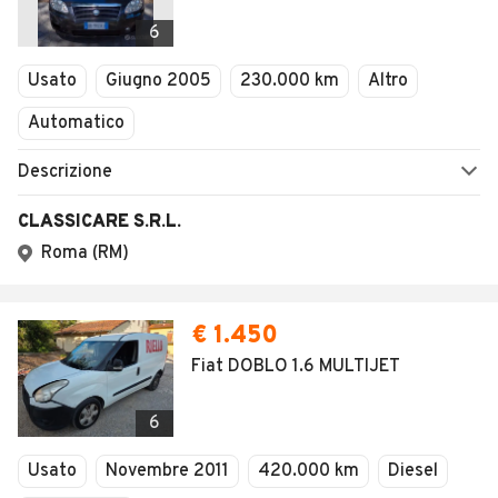
6
Usato
Giugno 2005
230.000 km
Altro
Automatico
Descrizione
CLASSICARE S.R.L.
Roma (RM)
€ 1.450
Fiat DOBLO 1.6 MULTIJET
6
Usato
Novembre 2011
420.000 km
Diesel