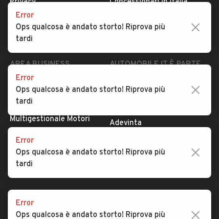
Privacy
Concessionari in Italia
Error
Impostazioni Privacy
Articoli del Magazine
Ops qualcosa è andato storto! Riprova più
Security
Valutazione auto
tardi
AREA BUSINESS
AUTOMOBILE.IT È PARTE
DI ADEVINTA
Error
Registrazione
Ops qualcosa è andato storto! Riprova più
concessionario
subito.it
tardi
Area Business
mobile.de
Multigestionale Motori
Adevinta
Error
Ops qualcosa è andato storto! Riprova più
SEGUICI
tardi
Error
Copyright © 2023 Marktplaats B.V. Tutti i diritti riservati.
Ops qualcosa è andato storto! Riprova più
Marktplaats B.V. - P.IVA 803.603.307.B.01