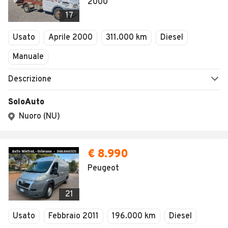
2000
17
Usato
Aprile 2000
311.000 km
Diesel
Manuale
Descrizione
SoloAuto
Nuoro (NU)
€ 8.990
Peugeot
21
Usato
Febbraio 2011
196.000 km
Diesel