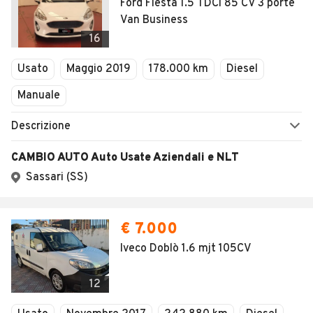
Ford Fiesta 1.5 TDCi 85 CV 3 porte
Van Business
16
Usato
Maggio 2019
178.000 km
Diesel
Manuale
Descrizione
CAMBIO AUTO Auto Usate Aziendali e NLT
Sassari (SS)
€ 7.000
Iveco Doblò 1.6 mjt 105CV
12