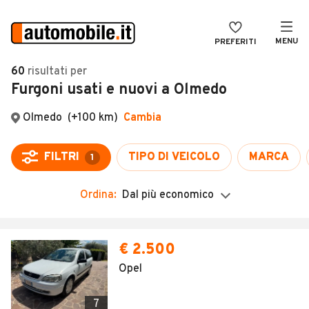
MENU
PREFERITI
CERCA
60
risultati
per
Furgoni usati e nuovi a Olmedo
VENDI
Auto
MAGAZINE
Auto usate
ACCEDI
Auto Km 0
Auto Nuove
Ordina:
Dal più economico
Noleggio a lungo termine
Auto d'epoca
€ 2.500
Moto
Opel
Camper
7