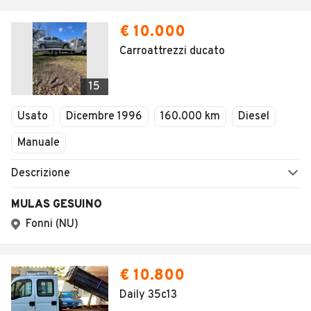
€ 10.000
Carroattrezzi ducato
15
Usato
Dicembre 1996
160.000 km
Diesel
Manuale
Descrizione
MULAS GESUINO
Fonni (NU)
€ 10.800
Daily 35c13