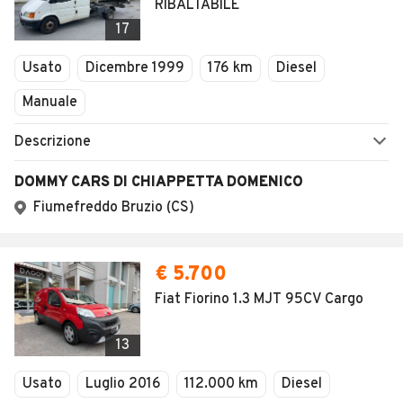
RIBALTABILE
17
Usato
Dicembre 1999
176 km
Diesel
Manuale
Descrizione
DOMMY CARS DI CHIAPPETTA DOMENICO
Fiumefreddo Bruzio (CS)
€ 5.700
Fiat Fiorino 1.3 MJT 95CV Cargo
13
Usato
Luglio 2016
112.000 km
Diesel