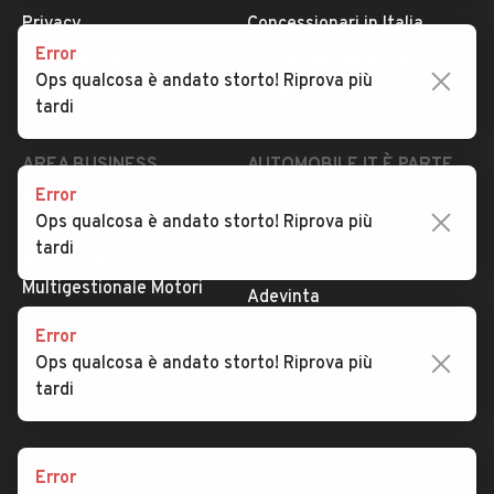
Privacy
Concessionari in Italia
Error
Impostazioni Privacy
Articoli del Magazine
Ops qualcosa è andato storto! Riprova più
Security
Valutazione auto
tardi
AREA BUSINESS
AUTOMOBILE.IT È PARTE
DI ADEVINTA
Error
Registrazione
Ops qualcosa è andato storto! Riprova più
concessionario
subito.it
tardi
Area Business
mobile.de
Multigestionale Motori
Adevinta
Error
Ops qualcosa è andato storto! Riprova più
SEGUICI
tardi
Error
Copyright © 2023 Marktplaats B.V. Tutti i diritti riservati.