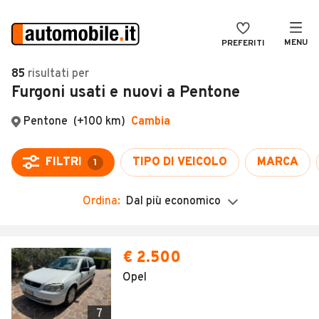
MENU
PREFERITI
CERCA
85
risultati
per
Furgoni usati e nuovi a Pentone
VENDI
Auto
MAGAZINE
Auto usate
ACCEDI
Auto Km 0
Auto Nuove
Ordina:
Dal più economico
Noleggio a lungo termine
Auto d'epoca
€ 2.500
Moto
Opel
Camper
7