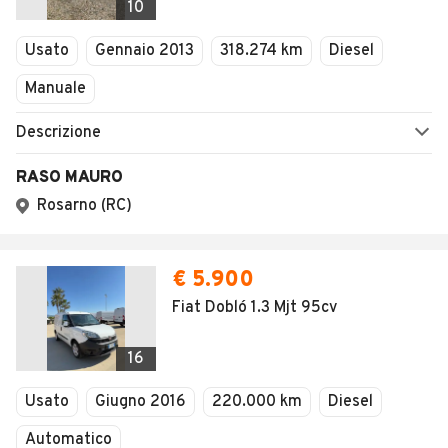
10
Usato
Gennaio 2013
318.274 km
Diesel
Manuale
Descrizione
RASO MAURO
Rosarno (RC)
€ 5.900
Fiat Dobló 1.3 Mjt 95cv
16
Usato
Giugno 2016
220.000 km
Diesel
Automatico