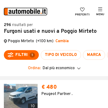
MENU
PREFERITI
CERCA
296
risultati
per
Furgoni usati e nuovi a Poggio Mirteto
VENDI
Auto
MAGAZINE
Auto usate
Poggio Mirteto
(+100 km)
Cambia
ACCEDI
Auto Km 0
FILTRI
TIPO DI VEICOLO
MARCA
1
Auto Nuove
Ordina:
Dal più economico
Noleggio a lungo termine
Auto d'epoca
Moto
Camper