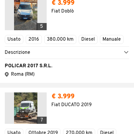
AUTOMOBILE.IT
ESPLORA
Chi Siamo
Annunci per regione
Serve aiuto?
Marche e Modelli
Dati identificativi
Tutte le auto usate
Condizioni generali
Tipi di veicoli
Privacy
Concessionari in Italia
Impostazioni Privacy
Articoli del Magazine
Security
Valutazione auto
AREA BUSINESS
AUTOMOBILE.IT È PARTE
DI ADEVINTA
Registrazione
concessionario
subito.it
Area Business
mobile.de
Multigestionale Motori
Adevinta