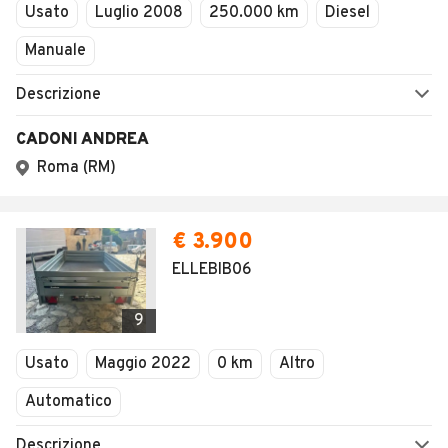
1
/
15
AVANTI