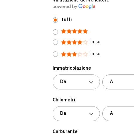
Valutazione del venditore
Tutti
in su
in su
Immatricolazione
Chilometri
Carburante