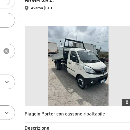
ANGIM S.R.L.
Aversa (CE)
8
Piaggio Porter con cassone ribaltabile
Descrizione