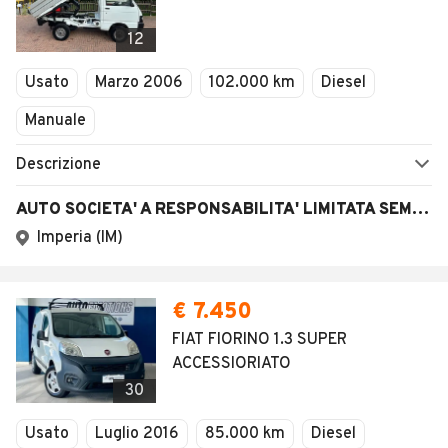
1
/
4
AVANTI