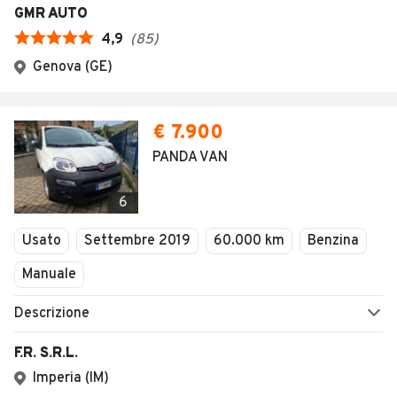
AUTOMOBILE.IT
ESPLORA
Chi Siamo
Annunci per regione
Serve aiuto?
Marche e Modelli
Dati identificativi
Tutte le auto usate
Condizioni generali
Tipi di veicoli
Privacy
Concessionari in Italia
Impostazioni Privacy
Articoli del Magazine
Security
Valutazione auto