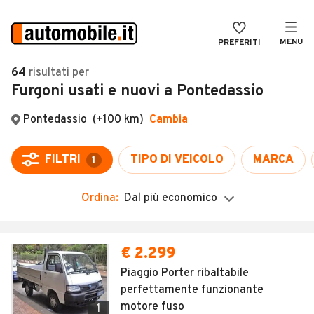
MENU
PREFERITI
CERCA
64
risultati
per
Furgoni usati e nuovi a Pontedassio
VENDI
Auto
MAGAZINE
Auto usate
Pontedassio
(+100 km)
Cambia
ACCEDI
Auto Km 0
FILTRI
TIPO DI VEICOLO
MARCA
1
Auto Nuove
Ordina:
Dal più economico
Noleggio a lungo termine
Auto d'epoca
Moto
Camper