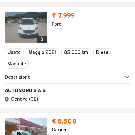
AREA BUSINESS
AUTOMOBILE.IT È PARTE
DI ADEVINTA
Registrazione
concessionario
subito.it
Area Business
mobile.de
Multigestionale Motori
Adevinta
SEGUICI
Copyright © 2023 Marktplaats B.V. Tutti i diritti riservati.
Marktplaats B.V. - P.IVA 803.603.307.B.01