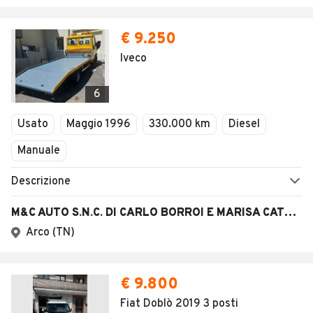
€ 9.250
Iveco
6
Usato
Maggio 1996
330.000 km
Diesel
Manuale
Descrizione
M&C AUTO S.N.C. DI CARLO BORROI E MARISA CATTONI
Arco (TN)
€ 9.800
Fiat Doblò 2019 3 posti