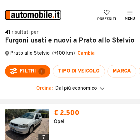
MENU
PREFERITI
CERCA
41
risultati
per
Furgoni usati e nuovi a Prato allo Stelvio
VENDI
Auto
MAGAZINE
Auto usate
ACCEDI
Auto Km 0
Auto Nuove
Ordina:
Dal più economico
Noleggio a lungo termine
Auto d'epoca
€ 2.500
Moto
Opel
Camper
7