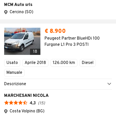
MCM Auto srls
Cercino (SO)
€ 8.900
Peugeot Partner BlueHDi 100
Furgone L1 Pro 3 POSTI
18
Usato
Aprile 2018
126.000 km
Diesel
Manuale
Descrizione
MARCHESANI NICOLA
4,3
(
15
)
Costa Volpino (BG)