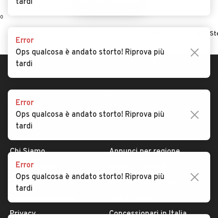
SALVA RICERCA
tardi
0
Home
Furgoni
Trentino Alto Adige
Bolzano
Prato allo St
Error
Ops qualcosa è andato storto! Riprova più
tardi
Error
Ops qualcosa è andato storto! Riprova più
tardi
AUTOMOBILE.IT
ESPLORA
Chi Siamo
Annunci per regione
Error
Serve aiuto?
Marche e Modelli
Ops qualcosa è andato storto! Riprova più
Dati identificativi
Tutte le auto usate
tardi
Condizioni generali
Tipi di veicoli
Privacy
Concessionari in Italia