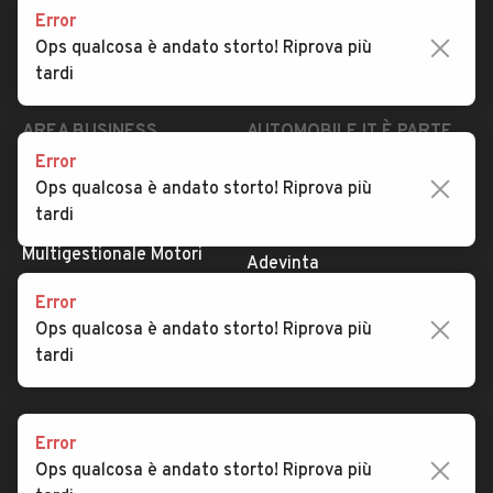
Error
Impostazioni Privacy
Articoli del Magazine
Ops qualcosa è andato storto! Riprova più
Security
Valutazione auto
tardi
AREA BUSINESS
AUTOMOBILE.IT È PARTE
DI ADEVINTA
Error
Registrazione
Ops qualcosa è andato storto! Riprova più
concessionario
subito.it
tardi
Area Business
mobile.de
Multigestionale Motori
Adevinta
Error
Ops qualcosa è andato storto! Riprova più
SEGUICI
tardi
Error
Copyright © 2023 Marktplaats B.V. Tutti i diritti riservati.
Ops qualcosa è andato storto! Riprova più
Marktplaats B.V. - P.IVA 803.603.307.B.01