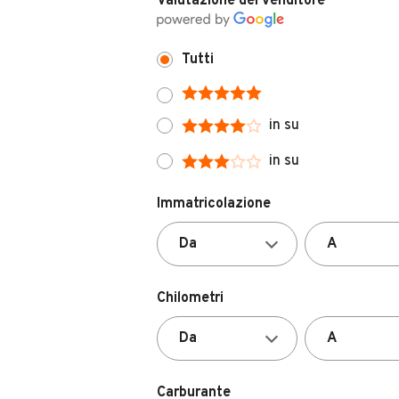
Valutazione del venditore
Tutti
in su
in su
Immatricolazione
Chilometri
Carburante