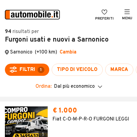
MENU
PREFERITI
CERCA
94
risultati
per
Furgoni usati e nuovi a Sarnonico
VENDI
Auto
MAGAZINE
Auto usate
ACCEDI
Auto Km 0
Auto Nuove
Ordina:
Dal più economico
Noleggio a lungo termine
Auto d'epoca
€ 1.000
Moto
Fiat C-O-M-P-R-O FURGONI LEGGI
Camper
1