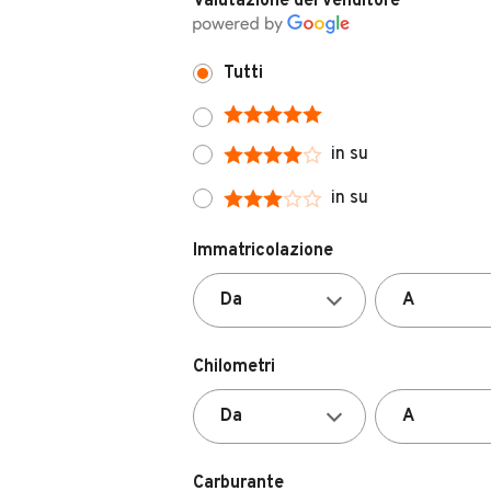
Tutti
in su
in su
Immatricolazione
Chilometri
Carburante