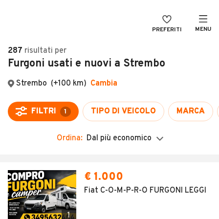
MENU
PREFERITI
CERCA
287
risultati
per
Furgoni usati e nuovi a Strembo
VENDI
Auto
MAGAZINE
Auto usate
Strembo
(+100 km)
Cambia
ACCEDI
Auto Km 0
FILTRI
TIPO DI VEICOLO
MARCA
1
Auto Nuove
Ordina:
Dal più economico
Noleggio a lungo termine
Auto d'epoca
Moto
Camper