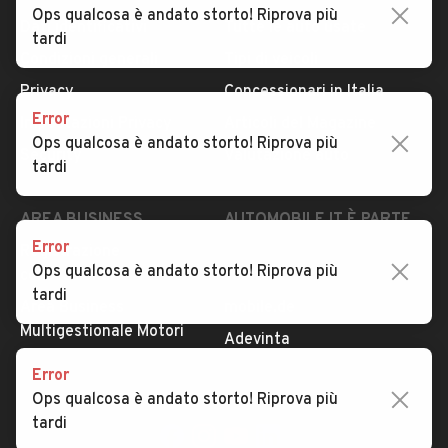
Ops qualcosa è andato storto! Riprova più
Dati identificativi
Tutte le auto usate
tardi
Condizioni generali
Tipi di veicoli
Privacy
Concessionari in Italia
Error
Impostazioni Privacy
Articoli del Magazine
Ops qualcosa è andato storto! Riprova più
Security
Valutazione auto
tardi
AREA BUSINESS
AUTOMOBILE.IT È PARTE
DI ADEVINTA
Error
Registrazione
Ops qualcosa è andato storto! Riprova più
concessionario
subito.it
tardi
Area Business
mobile.de
Multigestionale Motori
Adevinta
Error
Ops qualcosa è andato storto! Riprova più
SEGUICI
tardi