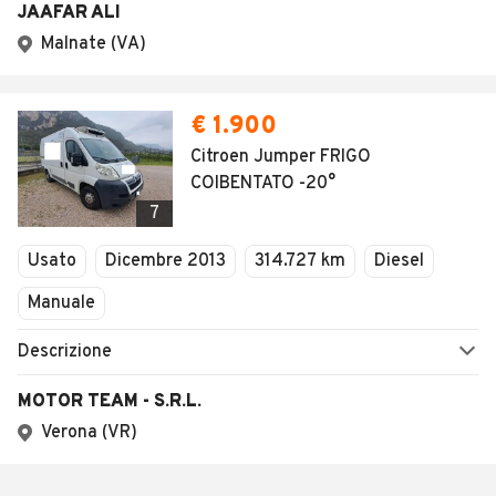
JAAFAR ALI
Malnate (VA)
€ 1.900
Citroen Jumper FRIGO
COIBENTATO -20°
7
Usato
Dicembre 2013
314.727 km
Diesel
Manuale
Descrizione
MOTOR TEAM - S.R.L.
Verona (VR)