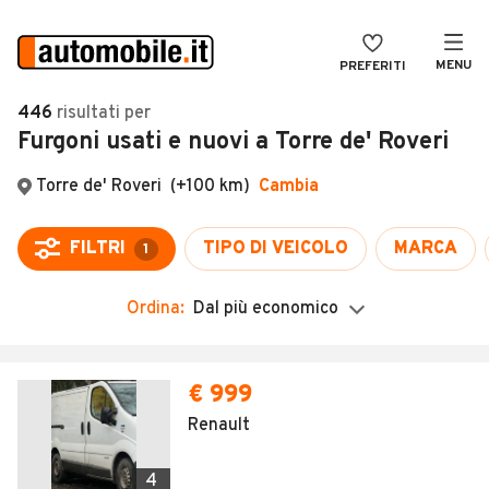
MENU
PREFERITI
CERCA
446
risultati
per
Furgoni usati e nuovi a Torre de' Roveri
VENDI
Auto
MAGAZINE
Auto usate
ACCEDI
Auto Km 0
Auto Nuove
Ordina:
Dal più economico
Noleggio a lungo termine
Auto d'epoca
€ 999
Moto
Renault
Camper
4