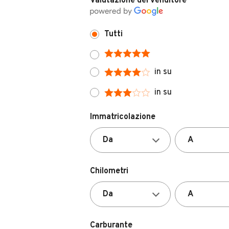
Valutazione del venditore
Tutti
in su
in su
Immatricolazione
Chilometri
Carburante