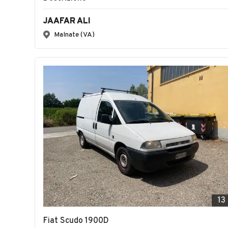
JAAFAR ALI
Malnate (VA)
13
Fiat Scudo 1900D