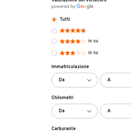
Tutti
in su
in su
Immatricolazione
Chilometri
Carburante