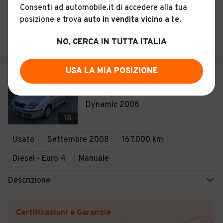
Consenti ad automobile.it di accedere alla tua
posizione e trova
auto in vendita vicino a te
.
Automobili La Fata
Italia
NO, CERCA IN TUTTA ITALIA
USA LA MIA POSIZIONE
€ 1.900
Fiat Ulysse 2.0 MJT 120 CV
Dynamic 2008
18
Usato
Settembre 2008
167.000 km
Diesel - Euro 4
Manuale
Descrizione
Certificazioni e Garanzie