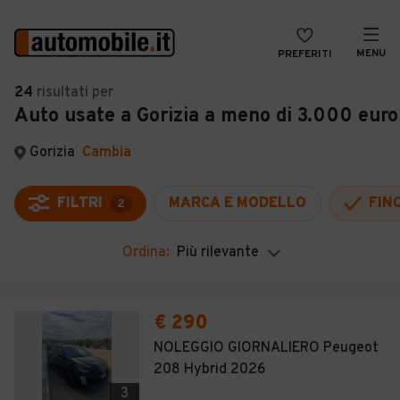
MENU
PREFERITI
CERCA
24
risultati
per
Auto usate a Gorizia a meno di 3.000 euro
VENDI
Auto
MAGAZINE
Auto usate
Gorizia
Cambia
ACCEDI
Auto Km 0
FILTRI
MARCA E MODELLO
FIN
2
Auto Nuove
Ordina:
Più rilevante
Noleggio a lungo termine
Auto d'epoca
€ 290
Moto
NOLEGGIO GIORNALIERO Peugeot
208 Hybrid 2026
Camper
3