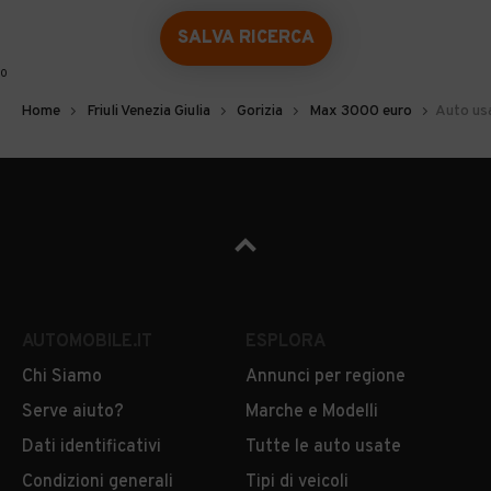
SALVA RICERCA
0
Home
Friuli Venezia Giulia
Gorizia
Max 3000 euro
Auto usa
AUTOMOBILE.IT
ESPLORA
Chi Siamo
Annunci per regione
Serve aiuto?
Marche e Modelli
Dati identificativi
Tutte le auto usate
Condizioni generali
Tipi di veicoli