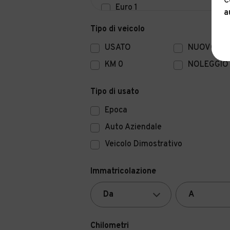
C
Euro 1
a
Euro 0
Tipo di veicolo
USATO
NUOVO
KM 0
NOLEGGIO
Tipo di usato
Epoca
Auto Aziendale
Veicolo Dimostrativo
Immatricolazione
Chilometri