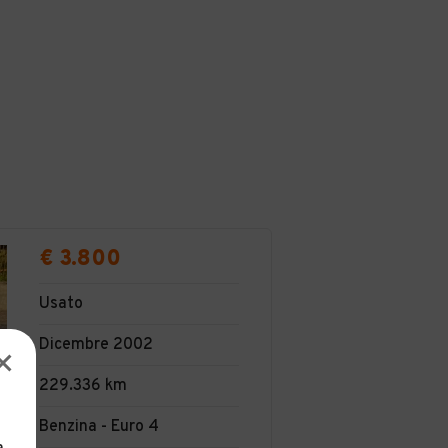
€ 3.800
Usato
Dicembre 2002
229.336 km
Benzina - Euro 4