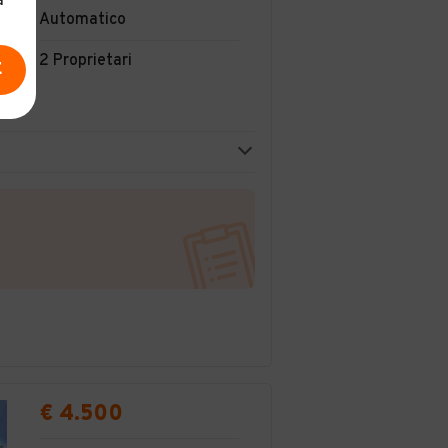
a
Automatico
2 Proprietari
E
€ 4.500