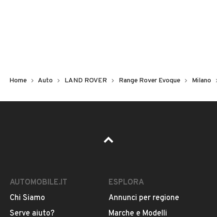
Non hai il numero di targa? Cercalo nelle foto del veicolo
o contatta
il venditore al telefono
o
via e-mail
per
riceverlo.
Home
Auto
LAND ROVER
Range Rover Evoque
Milano
AUTOMOBILE.IT
ESPLORA
Chi Siamo
Annunci per regione
Pubblicità
Serve aiuto?
Marche e Modelli