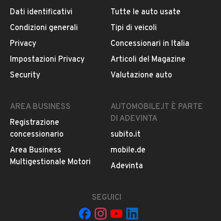
Dati identificativi
Tutte le auto usate
Condizioni generali
Tipi di veicoli
DESCRIZIONE
Privacy
Concessionari in Italia
Vendo bellissimo evoque 110kw 150cv ibrido con soli
Impostazioni Privacy
Articoli del Magazine
72000 km L auto è perfetta in tutto 12 mesi di
Security
Valutazione auto
garanzia. per qualsiasi informazione non esitare a
chiamarci.
AREA BUSINESS
AUTOMOBILE.IT È PARTE
DI ADEVINTA
Registrazione
INFORMAZIONI VEICOLO
concessionario
subito.it
DATI BASE
CONSUMI
ESTETICA E CONDIZ
Area Business
mobile.de
Multigestionale Motori
Adevinta
Tipologia
USATO
SEGUICI
Marca