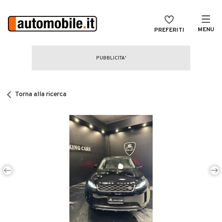
MENU
PREFERITI
CERCA
VENDI
Auto
MAGAZINE
Auto usate
Torna alla ricerca
ACCEDI
Auto Km 0
Auto Nuove
Noleggio a lungo termine
Auto d'epoca
Moto
Camper