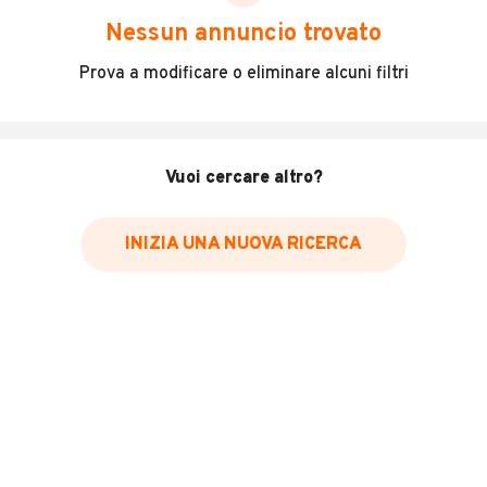
scegliere in modo trasparente e sicuro, come:
Nessun annuncio trovato
Incidenti in cui è stato coinvolto il veicolo
Prova a modificare o eliminare alcuni filtri
L'ultima lettura del contachilometri
Data e luogo di immatricolazione
Data e luogo delle revisioni effettuate
Vuoi cercare altro?
Importazioni
INIZIA UNA NUOVA RICERCA
Inserisci il numero di targa per verificare la disponibilità
del report.
Per saperne di più su CARFAX visita
il sito web
VERIFICA DISPONIBILITÀ REPORT