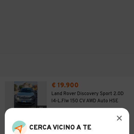
€ 19.900
Land Rover Discovery Sport 2.0D
I4-L.Flw 150 CV AWD Auto HSE
11
Usato
Giugno 2020
147.000 km
CERCA VICINO A TE
Ibrido - Euro 6
Automatico