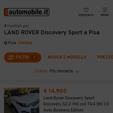
MENU
PREFERITI
CERCA
3
risultati
per
LAND ROVER Discovery Sport a Pisa
VENDI
Auto
MAGAZINE
Auto usate
Pisa
Cambia
ACCEDI
Auto Km 0
FILTRI
MARCA E MODELLO
PREZZ
2
Auto Nuove
Ordina:
Più rilevante
Noleggio a lungo termine
Auto d'epoca
€ 14.900
Moto
Land Rover Discovery Sport
Discovery S2.2 190 cv0 TD4 180 CV
Camper
Auto Business Edition
6