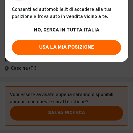
Consenti ad automobile.it di accedere alla tua
Descrizione
posizione e trova
auto in vendita vicino a te
.
NO, CERCA IN TUTTA ITALIA
Certificazioni e Garanzie
Storia del veicolo
USA LA MIA POSIZIONE
DOVOCAR DI DEL POPOLO DOVO GIUSEPPE
Cascina (PI)
Vuoi essere avvisato appena saranno disponibili
annunci con queste caratteristiche?
SALVA RICERCA