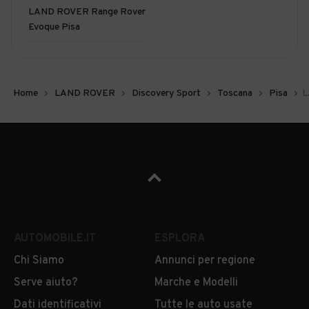
LAND ROVER Range Rover
Evoque Pisa
Home
LAND ROVER
Discovery Sport
Toscana
Pisa
L
AUTOMOBILE.IT
ESPLORA
Chi Siamo
Annunci per regione
Serve aiuto?
Marche e Modelli
Dati identificativi
Tutte le auto usate