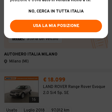
posizione e trova
auto in vendita vicino a te
.
Benzina - Euro 6
Automatico
NO, CERCA IN TUTTA ITALIA
Descrizione
USA LA MIA POSIZIONE
Certificazioni e Garanzie
Storia del veicolo
AUTOHERO ITALIA MILANO
Milano (MI)
€ 18.099
LAND ROVER Range Rover Evoque
2.0 Si4 5p. SE
16
Usato
Luglio 2018
97.012 km