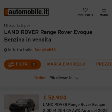
MENU
PREFERITI
CERCA
15
risultati
per
LAND ROVER Range Rover Evoque
VENDI
Auto
Benzina in vendita
MAGAZINE
Auto usate
In tutta Italia
Scegli città
ACCEDI
Auto Km 0
Auto Nuove
FILTRI
MARCA E MODELLO
PREZZ
2
Noleggio a lungo termine
Ordina:
Più rilevante
Auto d'epoca
Moto
€ 52.900
Camper
LAND ROVER Range Rover Evoque
2.0D I4 204 CV AWD Auto del 2022