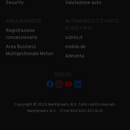
Security
Valutazione auto
AREA BUSINESS
AUTOMOBILE.IT È PARTE
DI ADEVINTA
Registrazione
concessionario
subito.it
Area Business
mobile.de
Multigestionale Motori
Adevinta
SEGUICI
Copyright © 2023 Marktplaats B.V. Tutti i diritti riservati.
Marktplaats B.V. - P.IVA 803.603.307.B.01