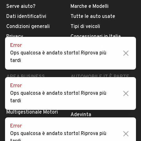
Serve aiuto?
Marche e Modelli
Dati identificativi
Tutte le auto usate
Condizioni generali
Tipi di veicoli
Privacy
Concessionari in Italia
Error
Impostazioni Privacy
Articoli del Magazine
Ops qualcosa è andato storto! Riprova più
Security
Valutazione auto
tardi
AREA BUSINESS
AUTOMOBILE.IT È PARTE
DI ADEVINTA
Error
Registrazione
Ops qualcosa è andato storto! Riprova più
concessionario
subito.it
tardi
Area Business
mobile.de
Multigestionale Motori
Adevinta
Error
Ops qualcosa è andato storto! Riprova più
SEGUICI