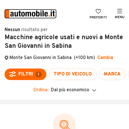
MENU
PREFERITI
CERCA
Nessun
risultato
per
Macchine agricole usati e nuovi a Monte
VENDI
Auto
San Giovanni in Sabina
MAGAZINE
Auto usate
Monte San Giovanni in Sabina
(+100 km)
Cambia
ACCEDI
Auto Km 0
Auto Nuove
FILTRI
TIPO DI VEICOLO
MARCA
1
Noleggio a lungo termine
Ordina:
Dal più economico
Auto d'epoca
Moto
Camper