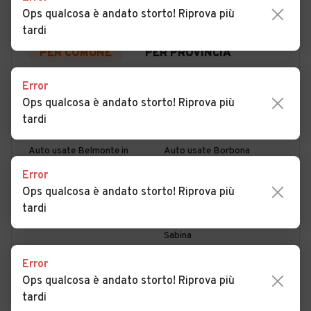
Ops qualcosa è andato storto! Riprova più
tardi
PER COMUNE
PER PROVINCIA
Error
Auto usate Accumoli
Auto usate Amatrice
Ops qualcosa è andato storto! Riprova più
tardi
Auto usate Antrodoco
Auto usate Ascrea
Auto usate Belmonte in
Auto usate Borbona
Sabina
Error
Ops qualcosa è andato storto! Riprova più
Auto usate Borgo Velino
Auto usate Borgorose
tardi
Auto usate Cantalice
Auto usate Cantalupo in
Sabina
Auto usate Casaprota
Auto usate Casperia
Error
Ops qualcosa è andato storto! Riprova più
Auto usate Castel
Auto usate Castel di Tora
MOSTRA ALTRI
tardi
Sant'Angelo