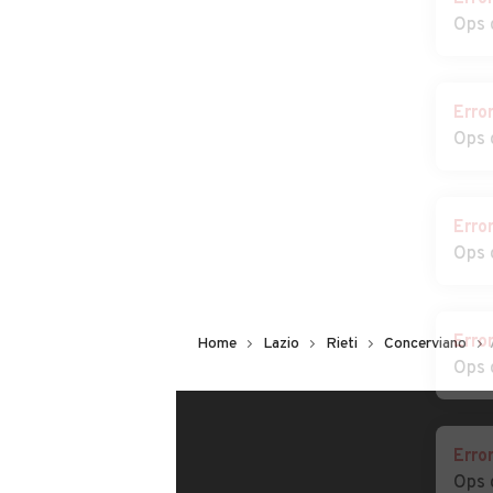
Ops 
Erro
Ops 
Erro
Ops 
Erro
Home
Lazio
Rieti
Concerviano
Ops 
Erro
Ops 