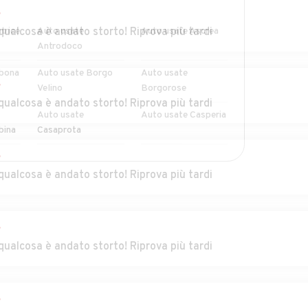
r
trice
qualcosa è andato storto! Riprova più tardi
Auto usate
Auto usate Ascrea
Antrodoco
bona
Auto usate Borgo
Auto usate
r
Velino
Borgorose
qualcosa è andato storto! Riprova più tardi
Auto usate
Auto usate Casperia
bina
Casaprota
r
el di
Auto usate
Auto usate
qualcosa è andato storto! Riprova più tardi
Castelnuovo di Farfa
Cittaducale
alto
Auto usate Colle di
Auto usate
Tora
Collegiove
r
qualcosa è andato storto! Riprova più tardi
 sul
Auto usate Configni
Auto usate
Contigliano
 in
Auto usate
Auto usate Forano
r