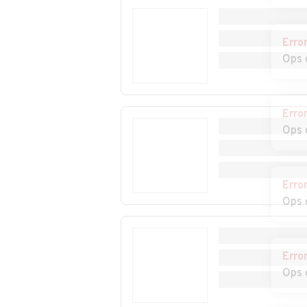
Auto usate Poggio
Auto usate Pog
Moiano
Nativo
Erro
Auto usate
Auto usate
Ops 
Pozzaglia Sabina
Rivodutri
Auto usate Salisano
Auto usate
Scandriglia
Erro
Ops 
Auto usate Tarano
Auto usate Toff
Auto usate Turania
Auto usate Vac
Erro
Ops 
Erro
Ops 