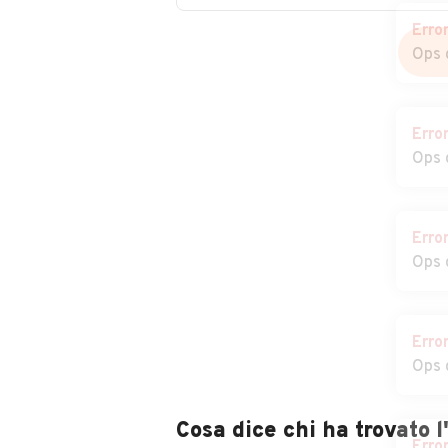
Erro
Ops 
Erro
Ops 
Erro
Ops 
Erro
Ops 
Cosa dice chi ha trovato 
Erro