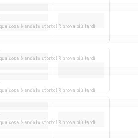
gio
Auto usate Poggio
Auto usate Posta
San Lorenzo
r
Auto usate Rocca
Auto usate
qualcosa è andato storto! Riprova più tardi
Sinibalda
Roccantica
Auto usate Selci
Auto usate
Stimigliano
r
qualcosa è andato storto! Riprova più tardi
ia
Auto usate Torri in
Auto usate
Sabina
Torricella in Sabina
one
Auto usate Varco
r
Sabino
qualcosa è andato storto! Riprova più tardi
r
qualcosa è andato storto! Riprova più tardi