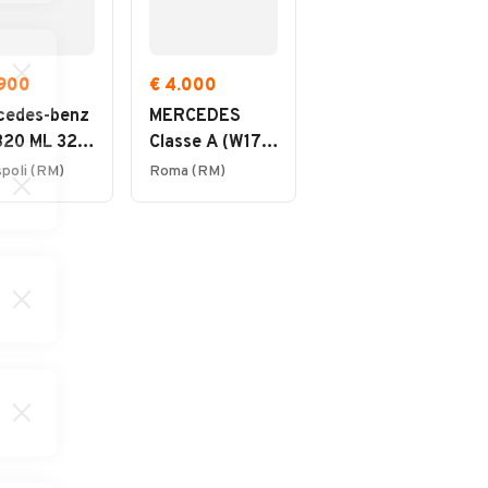
.900
€ 4.000
€ 6.970
cedes-benz
MERCEDES
Ford Focus 1.5
320 ML 320
Classe A (W176)
TDCi 120 CV
 Sport
- 2010
Start&Stop
spoli (RM)
Roma (RM)
Roma (RM)
Business