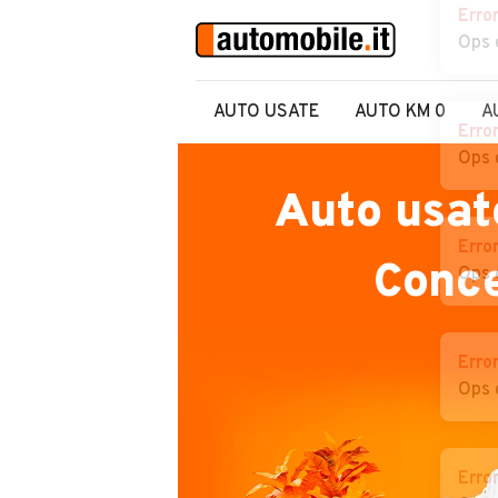
Erro
Ops 
AUTO USATE
AUTO KM 0
A
Erro
Ops 
Auto usat
Erro
Conc
Ops 
Erro
Ops 
Erro