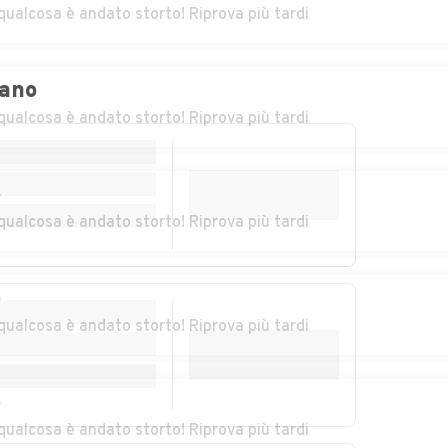
Fiamignano
qualcosa è andato storto! Riprova più tardi
ccio
Auto usate Labro
Auto usate
Leonessa
iano
r
liano
Auto usate
Auto usate
qualcosa è andato storto! Riprova più tardi
Marcetelli
Micigliano
Auto usate Monte
Auto usate
San Giovanni in
Montebuono
r
Sabina
qualcosa è andato storto! Riprova più tardi
Auto usate
Auto usate Morro
no
Montopoli di Sabina
Reatino
r
qualcosa è andato storto! Riprova più tardi
nio
Auto usate
Auto usate
Paganico Sabino
Pescorocchiano
gio
Auto usate Poggio
Auto usate Poggio
r
Catino
Mirteto
qualcosa è andato storto! Riprova più tardi