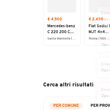
Erro
€ 4.500
€ 2.490
Ops 
Mercedes-benz
Fiat Sedici 
C 220 200 CDI
MJT 4x4
S.W. Classic
Dynamic
Santa Marinella (RM)
Roma (RM)
Erro
Ops 
Erro
Ops 
Cerca altri risultati
Erro
Ops 
PER COMUNE
PER PROV