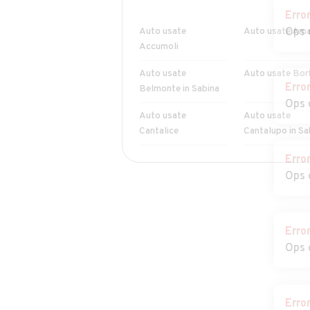
Erro
Auto usate
Auto usate Ama
Ops 
Accumoli
Auto usate
Auto usate Bor
Erro
Belmonte in Sabina
Ops 
Auto usate
Auto usate
Cantalice
Cantalupo in Sa
Erro
Auto usate Castel
Auto usate Cast
Ops 
Sant'Angelo
Tora
Auto usate
Auto usate Coll
Cittareale
Sabino
Erro
Ops 
Auto usate
Auto usate Colli
Collevecchio
Velino
Auto usate
Auto usate Fara
Erro