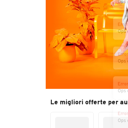
Ops 
Erro
Ops 
Erro
Ops 
Erro
Ops 
Le migliori offerte per a
Erro
Ops 