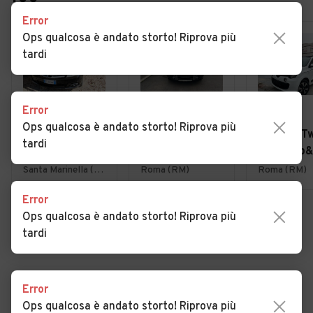
Error
Ops qualcosa è andato storto! Riprova più
tardi
Error
€ 4.500
€ 2.490
€ 6.990
Ops qualcosa è andato storto! Riprova più
Mercedes-benz
Fiat Sedici 1.9
Renault T
tardi
C 220 200 CDI
MJT 4x4
SCe Stop&
S.W. Classic
Dynamic
Intens
Santa Marinella (RM)
Roma (RM)
Roma (RM)
Error
Ops qualcosa è andato storto! Riprova più
VEDI TUTTE
tardi
Error
Cerca altri risultati
Ops qualcosa è andato storto! Riprova più