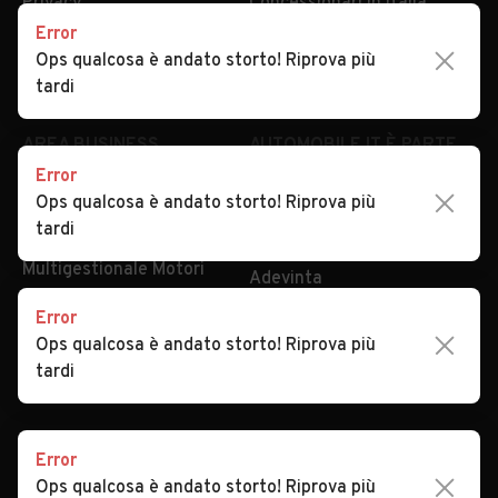
Privacy
Concessionari in Italia
Error
Impostazioni Privacy
Articoli del Magazine
Ops qualcosa è andato storto! Riprova più
Security
Valutazione auto
tardi
AREA BUSINESS
AUTOMOBILE.IT È PARTE
DI ADEVINTA
Error
Registrazione
Ops qualcosa è andato storto! Riprova più
concessionario
subito.it
tardi
Area Business
mobile.de
Multigestionale Motori
Adevinta
Error
Ops qualcosa è andato storto! Riprova più
SEGUICI
tardi
Error
Copyright © 2023 Marktplaats B.V. Tutti i diritti riservati.
Ops qualcosa è andato storto! Riprova più
Marktplaats B.V. - P.IVA 803.603.307.B.01