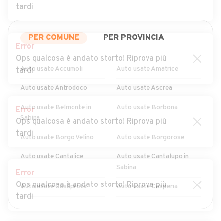
tardi
PER COMUNE
PER PROVINCIA
Error
Ops qualcosa è andato storto! Riprova più
Auto usate Accumoli
Auto usate Amatrice
tardi
Auto usate Antrodoco
Auto usate Ascrea
Auto usate Belmonte in
Auto usate Borbona
Error
Sabina
Ops qualcosa è andato storto! Riprova più
tardi
Auto usate Borgo Velino
Auto usate Borgorose
Auto usate Cantalice
Auto usate Cantalupo in
Sabina
Error
Ops qualcosa è andato storto! Riprova più
Auto usate Casaprota
Auto usate Casperia
tardi
Auto usate Castel
Auto usate Castel di Tora
MOSTRA ALTRI
Sant'Angelo