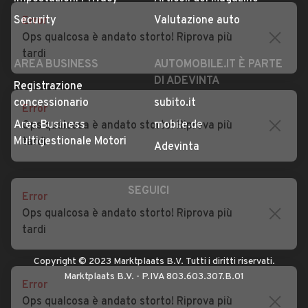
Privacy
Concessionari in Italia
Error
Impostazioni Privacy
Articoli del Magazine
Ops qualcosa è andato storto! Riprova più
Security
Valutazione auto
tardi
AREA BUSINESS
AUTOMOBILE.IT È PARTE
DI ADEVINTA
Error
Registrazione
Ops qualcosa è andato storto! Riprova più
concessionario
subito.it
tardi
Area Business
mobile.de
Multigestionale Motori
Adevinta
Error
Ops qualcosa è andato storto! Riprova più
SEGUICI
tardi
Error
Copyright © 2023 Marktplaats B.V. Tutti i diritti riservati.
Ops qualcosa è andato storto! Riprova più
Marktplaats B.V. - P.IVA 803.603.307.B.01