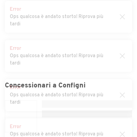
Error
Auto usate Castelnuovo di
Auto usate Cittaducale
Ops qualcosa è andato storto! Riprova più
Farfa
tardi
Auto usate Cittareale
Auto usate Collalto Sabino
Auto usate Colle di Tora
Auto usate Collegiove
Error
Ops qualcosa è andato storto! Riprova più
Auto usate Collevecchio
Auto usate Colli sul Velino
tardi
Auto usate Concerviano
Auto usate Contigliano
Auto usate Cottanello
Auto usate Fara in Sabina
Error
Auto usate Fiamignano
Auto usate Forano
Ops qualcosa è andato storto! Riprova più
Concessionari a
Configni
tardi
Auto usate Frasso Sabino
Auto usate Greccio
Auto usate Labro
Auto usate Leonessa
Error
Auto usate Longone Sabino
Auto usate Magliano Sabina
Ops qualcosa è andato storto! Riprova più