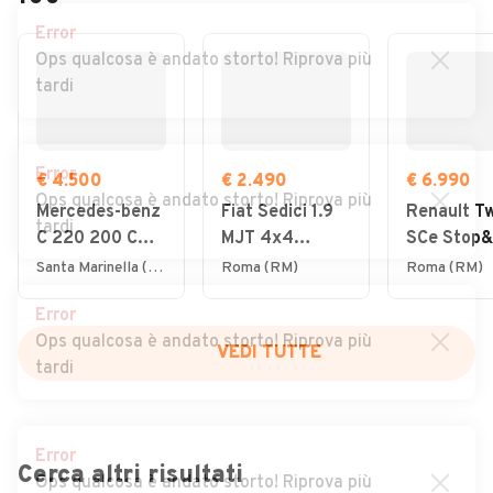
Error
Ops qualcosa è andato storto! Riprova più
tardi
Error
€ 4.500
€ 2.490
€ 6.990
Ops qualcosa è andato storto! Riprova più
Mercedes-benz
Fiat Sedici 1.9
Renault T
tardi
C 220 200 CDI
MJT 4x4
SCe Stop&
S.W. Classic
Dynamic
Intens
Santa Marinella (RM)
Roma (RM)
Roma (RM)
Error
Ops qualcosa è andato storto! Riprova più
VEDI TUTTE
tardi
Error
Cerca altri risultati
Ops qualcosa è andato storto! Riprova più