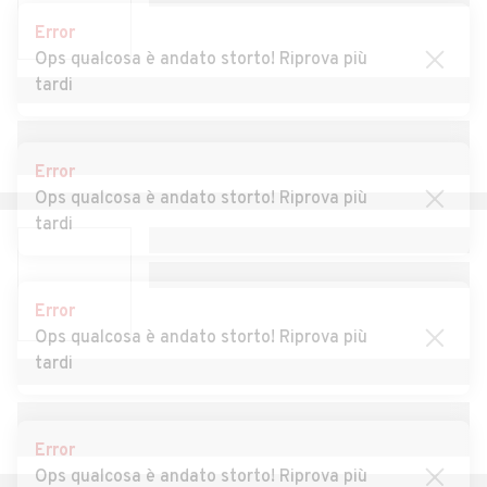
Error
Auto usate Poggio Moiano
Auto usate Poggio Nativo
Ops qualcosa è andato storto! Riprova più
tardi
Auto usate Poggio San
Auto usate Posta
Lorenzo
Auto usate Pozzaglia
Auto usate Rivodutri
Error
Sabina
Ops qualcosa è andato storto! Riprova più
tardi
Auto usate Rocca Sinibalda
Auto usate Roccantica
Auto usate Salisano
Auto usate Scandriglia
Error
Auto usate Selci
Auto usate Stimigliano
Ops qualcosa è andato storto! Riprova più
tardi
Auto usate Tarano
Auto usate Toffia
Auto usate Torri in Sabina
Auto usate Torricella in
Sabina
Error
Ops qualcosa è andato storto! Riprova più
Auto usate Turania
Auto usate Vacone