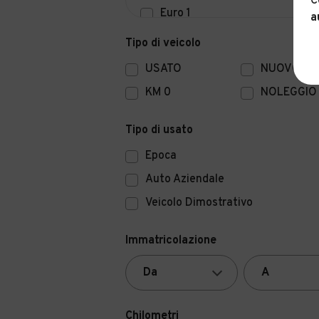
C
Euro 1
a
Euro 0
Tipo di veicolo
USATO
NUOVO
KM 0
NOLEGGIO
Tipo di usato
Epoca
Auto Aziendale
Veicolo Dimostrativo
Immatricolazione
Chilometri