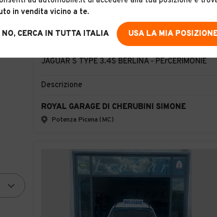
onsenti ad automobile.it di accedere alla tua posizione e trov
uto in vendita vicino a te
.
NO, CERCA IN TUTTA ITALIA
USA LA MIA POSIZION
34
JAGUAR S TYPE 3.4S BERLINA - PErCERIMONIE
Descrizione
ROYAL GARAGE DI CHERUBINI SIMONE
Potenza Picena (MC)