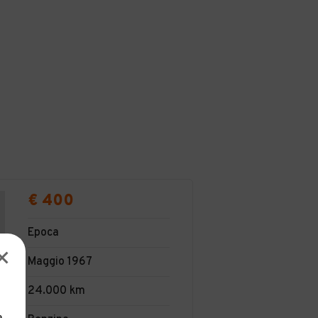
€ 400
Epoca
Maggio 1967
24.000 km