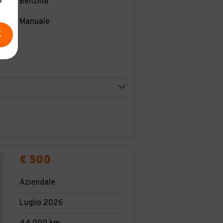
a
Benzina
Manuale
E
€ 500
Aziendale
Luglio 2026