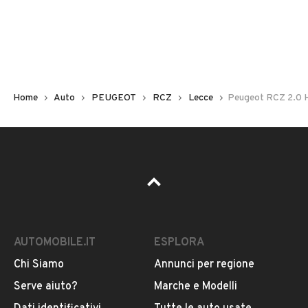
Non hai il numero di targa? Cercalo nelle foto del veicolo
o contatta
il venditore al telefono
o
via e-mail
per
riceverlo.
Home
Auto
PEUGEOT
RCZ
Lecce
Peugeot RCZ 2.0 
AUTOMOBILE.IT
ESPLORA
Chi Siamo
Annunci per regione
Pubblicità
Serve aiuto?
Marche e Modelli