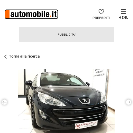
MENU
PREFERITI
CERCA
VENDI
Auto
MAGAZINE
Auto usate
Torna alla ricerca
ACCEDI
Auto Km 0
Auto Nuove
Noleggio a lungo termine
Auto d'epoca
Moto
Camper