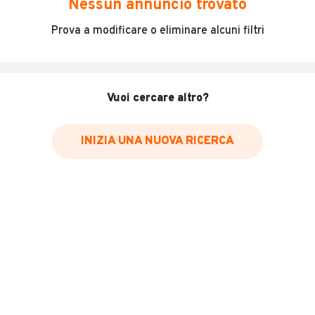
Nessun annuncio trovato
Incidenti in cui è stato coinvolto il veicolo
Prova a modificare o eliminare alcuni filtri
L'ultima lettura del contachilometri
Data e luogo di immatricolazione
Data e luogo delle revisioni effettuate
Vuoi cercare altro?
Importazioni
INIZIA UNA NUOVA RICERCA
Inserisci il numero di targa per verificare la disponibilità
del report.
Per saperne di più su CARFAX visita
il sito web
VERIFICA DISPONIBILITÀ REPORT