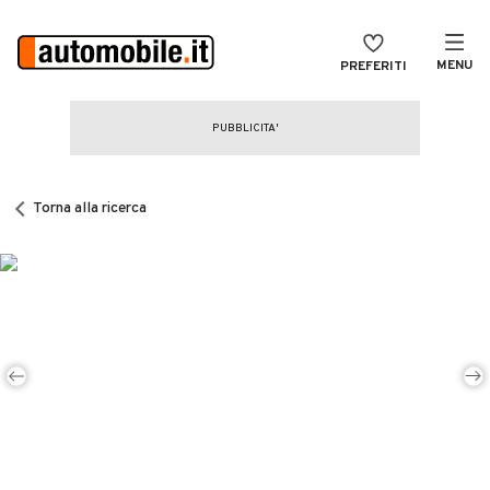
MENU
PREFERITI
CERCA
VENDI
Auto
MAGAZINE
Auto usate
Torna alla ricerca
ACCEDI
Auto Km 0
Auto Nuove
Noleggio a lungo termine
Auto d'epoca
Moto
Camper