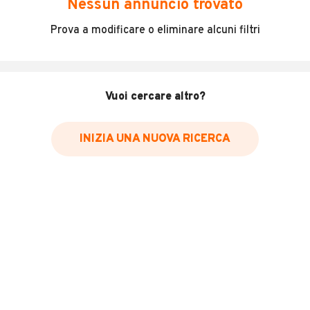
Nessun annuncio trovato
Incidenti in cui è stato coinvolto il veicolo
Prova a modificare o eliminare alcuni filtri
L'ultima lettura del contachilometri
Data e luogo di immatricolazione
Data e luogo delle revisioni effettuate
Vuoi cercare altro?
Importazioni
INIZIA UNA NUOVA RICERCA
Inserisci il numero di targa per verificare la disponibilità
del report.
Per saperne di più su CARFAX visita
il sito web
VERIFICA DISPONIBILITÀ REPORT