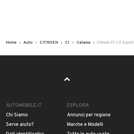
Non hai il numero di targa? Cercalo nelle foto del veicolo
o contatta
il venditore al telefono
o
via e-mail
per
riceverlo.
Home
Auto
CITROEN
C1
Catania
Citroen C1 1.0 5 por
AUTOMOBILE.IT
ESPLORA
Chi Siamo
Annunci per regione
Pubblicità
Serve aiuto?
Marche e Modelli