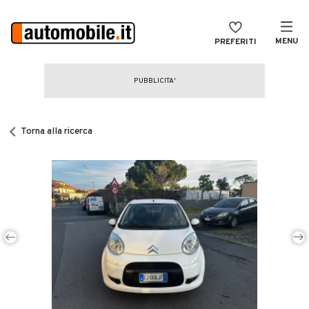
MENU
PREFERITI
CERCA
VENDI
Auto
MAGAZINE
Auto usate
Torna alla ricerca
ACCEDI
Auto Km 0
Auto Nuove
Noleggio a lungo termine
Auto d'epoca
Moto
Camper