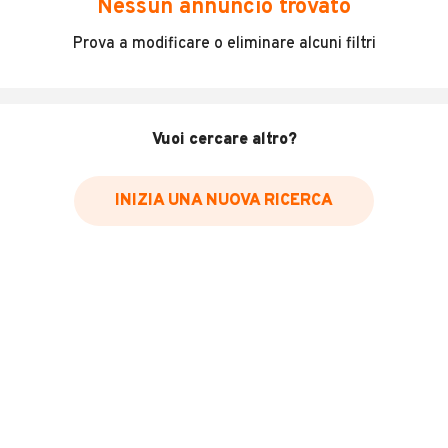
Nessun annuncio trovato
Incidenti in cui è stato coinvolto il veicolo
Prova a modificare o eliminare alcuni filtri
L'ultima lettura del contachilometri
Data e luogo di immatricolazione
Data e luogo delle revisioni effettuate
Vuoi cercare altro?
Importazioni
INIZIA UNA NUOVA RICERCA
Inserisci il numero di targa per verificare la disponibilità
del report.
Per saperne di più su CARFAX visita
il sito web
VERIFICA DISPONIBILITÀ REPORT