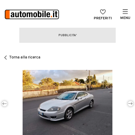
MENU
PREFERITI
CERCA
VENDI
Auto
MAGAZINE
Auto usate
Torna alla ricerca
ACCEDI
Auto Km 0
Auto Nuove
Noleggio a lungo termine
Auto d'epoca
Moto
Camper