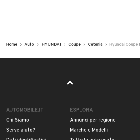
Non hai il numero di targa? Cercalo nelle foto del veicolo
o contatta
il venditore al telefono
o
via e-mail
per
riceverlo.
Home
Auto
HYUNDAI
Coupe
Catania
Hyundai Coupe 1
AUTOMOBILE.IT
ESPLORA
Chi Siamo
Annunci per regione
Pubblicità
Serve aiuto?
Marche e Modelli