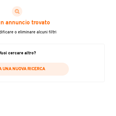
ni di cui necessiti per scegliere in modo trasparente
n annuncio trovato
 il veicolo
ficare o eliminare alcuni filtri
metri
ne
fettuate
Vuoi cercare altro?
IA UNA NUOVA RICERCA
icare la disponibilità del report.
a
il sito web
A DISPONIBILITÀ REPORT