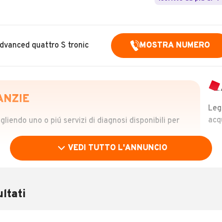
dvanced quattro S tronic
MOSTRA NUMERO
ANZIE
Leg
acq
iendo uno o piú servizi di diagnosi disponibili per
VEDI TUTTO L'ANNUNCIO
OLO
 €
ltati
verificare la storia del veicolo semplicemente