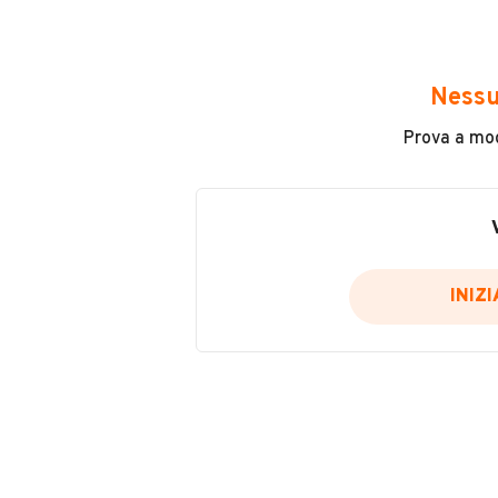
Avrai accesso a tutte le informazio
e sicuro, come:
Nessu
Incidenti in cui è stato coinvolto
Prova a modi
L'ultima lettura del contachilo
Data e luogo di immatricolazio
Data e luogo delle revisioni ef
Importazioni
INIZ
Inserisci il numero di targa per verif
Per saperne di più su CARFAX visit
VERIFIC