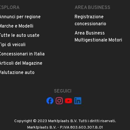
LEGGI TUTTO
 il nostro sito brotini.it e cliccando "mi piace" alla
ESPLORA
AREA BUSINESS
e trovare tante occasioni, novità e offerte di auto
Annunci per regione
Registrazione
concessionario
Marche e Modelli
e Audi, Volkswagen , Skoda.
Area Business
Tutte le auto usate
ESTETICA E CONDIZIONI
ACCESSORI
Multigestionale Motori
 con precisione e trasparenza, ma non costituisce un
Tipi di veicoli
oncessionaria, ogni particolare relativo al veicolo
Concessionari in Italia
i definizione del contratto con il Cliente.
Marca
AUDI
Articoli del Magazine
Valutazione auto
Versione
-
SEGUICI
Chilometri
81.300
Copyright © 2023 Marktplaats B.V. Tutti i diritti riservati.
Potenza
Marktplaats B.V. - P.IVA 803.603.307.B.01
VEDI TUTTI