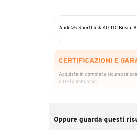
Audi Q5 Sportback 40 TDI Busin. A
CERTIFICAZIONI E GAR
Acquista in completa sicurezza scegl
questo annuncio.
STORIA DEL VEIC
Richiedi da 39,99
Sponsorizzato
Oppure guarda questi risu
Attraverso il report CARFAX potrai 
utilizzando il numero di targa.