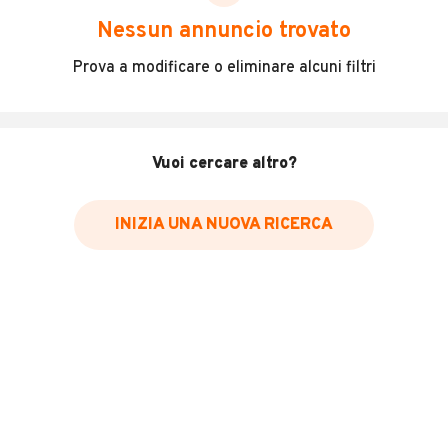
scegliere in modo trasparente e sicuro, come:
Nessun annuncio trovato
Incidenti in cui è stato coinvolto il veicolo
Prova a modificare o eliminare alcuni filtri
L'ultima lettura del contachilometri
Data e luogo di immatricolazione
Data e luogo delle revisioni effettuate
Vuoi cercare altro?
Importazioni
INIZIA UNA NUOVA RICERCA
Inserisci il numero di targa per verificare la disponibilità
del report.
Per saperne di più su CARFAX visita
il sito web
VERIFICA DISPONIBILITÀ REPORT