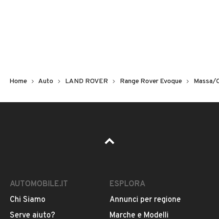
Non hai il numero di targa? Cercalo nelle foto del veicolo
o contatta
il venditore al telefono
o
via e-mail
per
riceverlo.
Home
Auto
LAND ROVER
Range Rover Evoque
Massa/C
AUTOMOBILE.IT
ESPLORA
Chi Siamo
Annunci per regione
Pubblicità
Serve aiuto?
Marche e Modelli