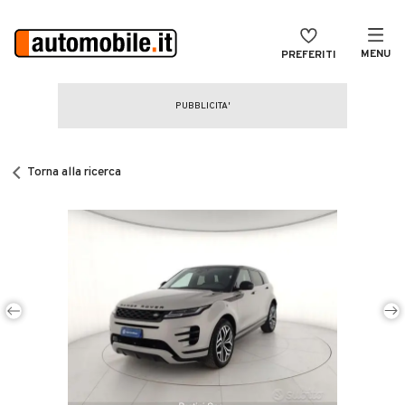
MENU
PREFERITI
CERCA
VENDI
Auto
MAGAZINE
Auto usate
Torna alla ricerca
ACCEDI
Auto Km 0
Auto Nuove
Noleggio a lungo termine
Auto d'epoca
Moto
Camper