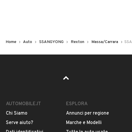
Non hai il numero di targa? Cercalo nelle foto del veicolo
o contatta
il venditore al telefono
o
via e-mail
per
riceverlo.
Home
Auto
SSANGYONG
Rexton
Massa/Carrara
SSA
AUTOMOBILE.IT
ESPLORA
Chi Siamo
Annunci per regione
Pubblicità
Serve aiuto?
Marche e Modelli