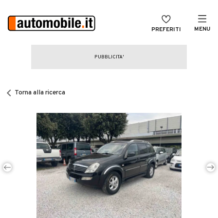
MENU
PREFERITI
CERCA
VENDI
Auto
MAGAZINE
Auto usate
Torna alla ricerca
ACCEDI
Auto Km 0
Auto Nuove
Noleggio a lungo termine
Auto d'epoca
Moto
Camper