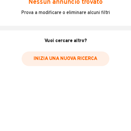
Nessun annuncio trovato
Incidenti in cui è stato coinvolto il veicolo
Prova a modificare o eliminare alcuni filtri
L'ultima lettura del contachilometri
Data e luogo di immatricolazione
Data e luogo delle revisioni effettuate
Vuoi cercare altro?
Importazioni
INIZIA UNA NUOVA RICERCA
Inserisci il numero di targa per verificare la disponibilità
del report.
Per saperne di più su CARFAX visita
il sito web
VERIFICA DISPONIBILITÀ REPORT