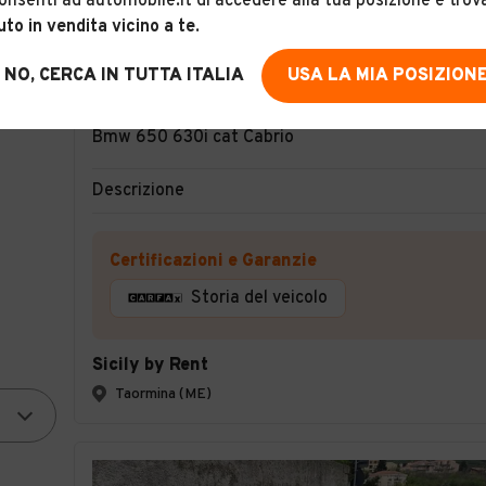
onsenti ad automobile.it di accedere alla tua posizione e trov
uto in vendita vicino a te
.
NO, CERCA IN TUTTA ITALIA
USA LA MIA POSIZION
1
Bmw 650 630i cat Cabrio
Descrizione
Certificazioni e Garanzie
Storia del veicolo
Sicily by Rent
Taormina (ME)