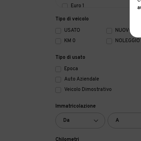
C
Euro 1
a
Euro 0
Tipo di veicolo
USATO
NUOVO
KM 0
NOLEGGIO
Tipo di usato
Epoca
Auto Aziendale
Veicolo Dimostrativo
Immatricolazione
Chilometri