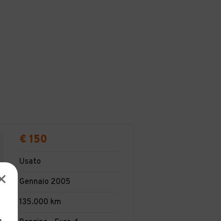
€ 150
Usato
Gennaio 2005
135.000 km