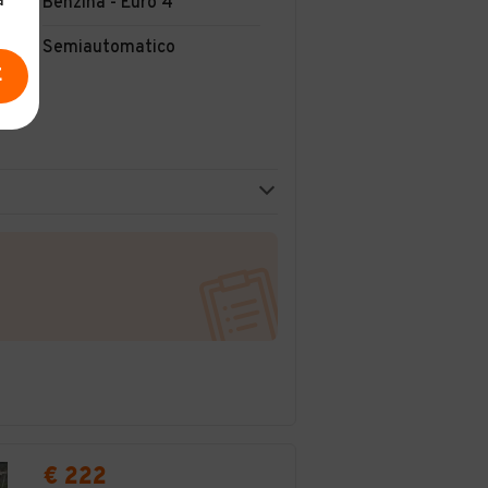
a
Benzina - Euro 4
Semiautomatico
E
€ 222