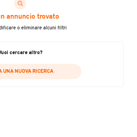
n annuncio trovato
ficare o eliminare alcuni filtri
Immatricolazione
2011
Vuoi cercare altro?
Carburante
Diesel
IA UNA NUOVA RICERCA
Usato / Nuovo
Usato
VEDI TUTTI