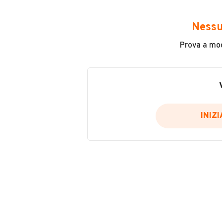
INFORMAZIONI VEICOLO
Nessu
Prova a modi
Marca
Iveco
Chilometri
898.000
INIZ
Tipologia
Altro
Cilindrata
0 cm³
VENDITORE