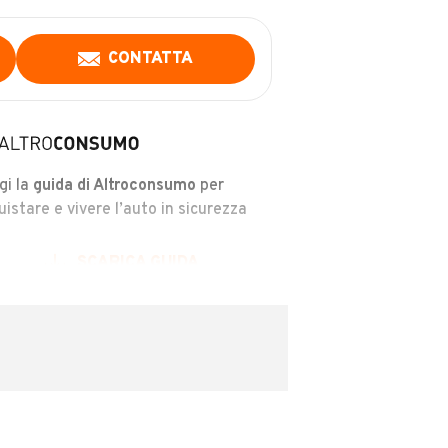
CONTATTA
gi la
guida di Altroconsumo
per
uistare e vivere l’auto in sicurezza
SCARICA GUIDA