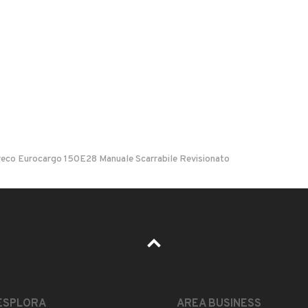
no
124, Milano
veco Eurocargo 150E28 Manuale Scarrabile Revisionato
Il prezzo è trattabile?
Accettate permute?
Quali sono le condizioni della garanzia?
ESPLORA
AREA BUSINESS