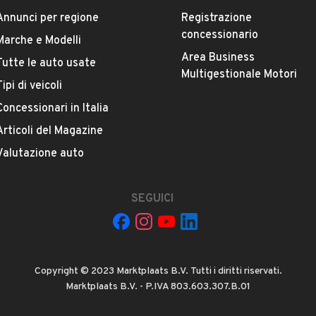
Annunci per regione
Registrazione
concessionario
Marche e Modelli
Area Business
Tutte le auto usate
Multigestionale Motori
Tipi di veicoli
La tua mail:
Concessionari in Italia
Articoli del Magazine
Valutazione auto
SEGUICI
 ad Automobile S.r.l. a utilizzare i miei contatti secondo quanto
acy
, ad esempio per inviare delle raccomandazioni per veicoli simili.
Copyright © 2023 Marktplaats B.V. Tutti i diritti riservati.
INVIA MESSAGGIO
Marktplaats B.V. - P.IVA 803.603.307.B.01
 su di esso si applicano l'
Informativa sulla privacy