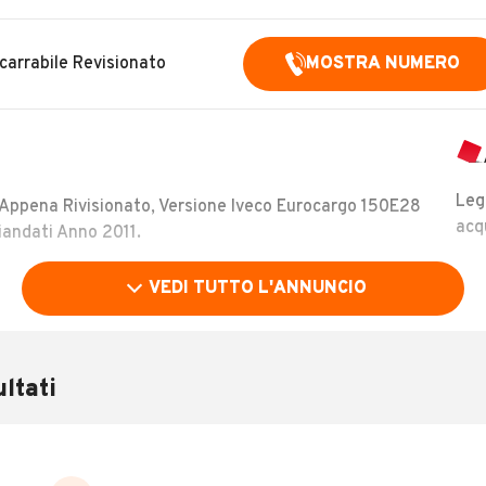
arrabile Revisionato
MOSTRA NUMERO
Leg
, Appena Rivisionato, Versione Iveco Eurocargo 150E28
acq
andati Anno 2011.
VEDI TUTTO L'ANNUNCIO
nistrativa. Per Visionare Veicolo Chiamare Prima per
ltati
 il
MOSTRA NUMERO
.
LEGGI TUTTO