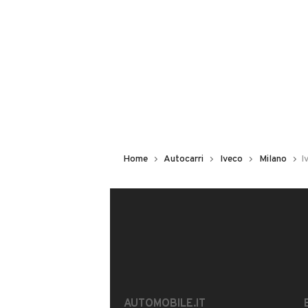
CAR HUNTER
Iscritto da meno di un an
VIALE ANDREA DORIA, 46/50, 20
MOSTRA NUMERO
Home
Autocarri
Iveco
Milano
I
CONTATTA IL VENDITORE
Il veicolo è ancora disponibile?
Offrite finanziamenti?
È possibile vedere più foto?
AUTOMOBILE.IT