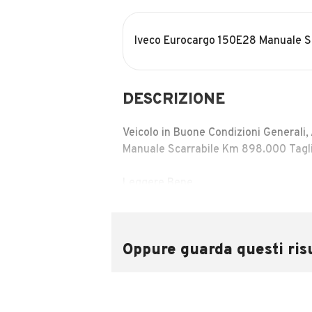
Iveco Eurocargo 150E28 Manuale Sc
DESCRIZIONE
Veicolo in Buone Condizioni Generali
Manuale Scarrabile Km 898.000 Tagli
Leggere Bene
Indirizzo Sopra e’ solo per sede Ammi
Sapere dove e’ Visibile Grazie.
Oppure guarda questi risu
Per Ulteriori Informazioni Contattare