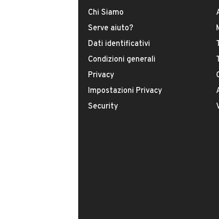
Chi Siamo
Serve aiuto?
Dati identificativi
Condizioni generali
Il tuo nome:
Privacy
Impostazioni Privacy
Security
Il tuo numero di telefono:
Facendo clic sul pulsante do il mio consenso
indicato nella nostra
informativa sulla priv
Questo sito è protetto da reCAPTCHA e