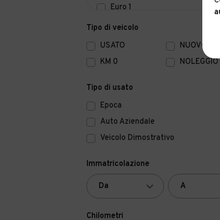
C
Euro 1
a
Euro 0
Tipo di veicolo
USATO
NUOVO
KM 0
NOLEGGIO
Tipo di usato
Epoca
Auto Aziendale
Veicolo Dimostrativo
Immatricolazione
Chilometri