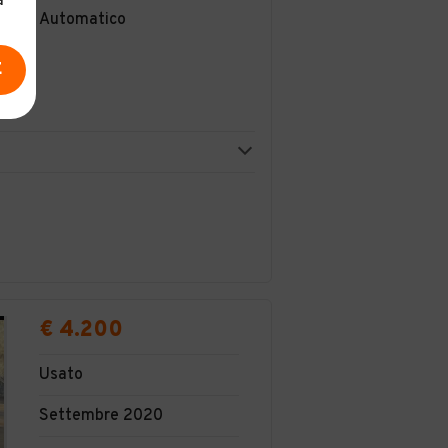
a
Automatico
E
€ 4.200
Usato
Settembre 2020