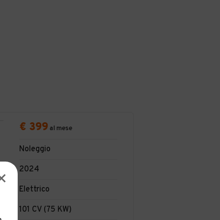
€ 399
al mese
Noleggio
2024
Elettrico
101 CV (75 KW)