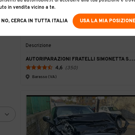
onsenti ad automobile.it di accedere alla tua posizione e trov
uto in vendita vicino a te
.
1
NO, CERCA IN TUTTA ITALIA
USA LA MIA POSIZION
MINI Mini Cooper SE Camden Edition
Descrizione
AUTORIPARAZIONI FRATELLI SIMONETTA S.R.L.
4,6
(
350
)
Barasso (VA)