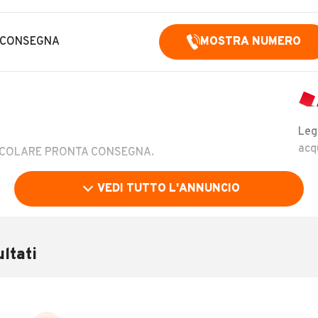
 CONSEGNA
MOSTRA NUMERO
Leg
acq
ICOLARE PRONTA CONSEGNA.
satilità e facilità d’uso. Grazie al bellissimo
VEDI TUTTO L'ANNUNCIO
eso ridotto e le dotazioni rivolte al turismo senza confini
La 450MT è una moto realizzata per accontentare gli
ni.
ltati
LEGGI TUTTO
 - Cerchi a raggi con anteriore da 21” - Forcelle KAYABA