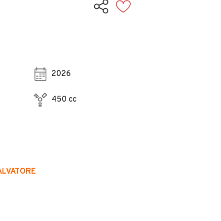
2026
450 cc
ALVATORE