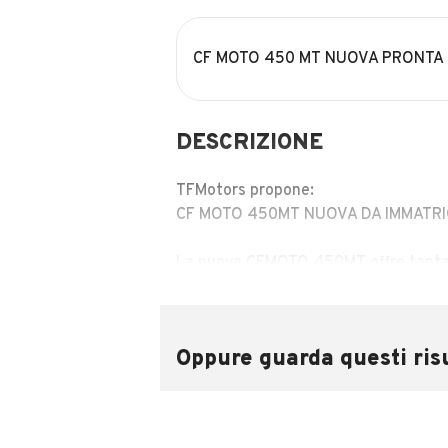
CF MOTO 450 MT NUOVA PRONTA
DESCRIZIONE
TFMotors propone:
CF MOTO 450MT NUOVA DA IMMATR
La nuova CFMOTO 450MT offre tanta ver
equilibrio tra motore e ciclistica, il p
anche per l’utilizzo in fuoristrada. 
amanti dell’adventouring senza confi
Oppure guarda questi risu
TUA A €59 al mese
Faro FULL LED - TFT a colori digitale