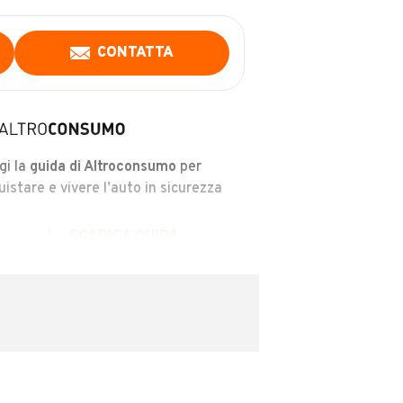
CONTATTA
gi la
guida di Altroconsumo
per
uistare e vivere l’auto in sicurezza
SCARICA GUIDA