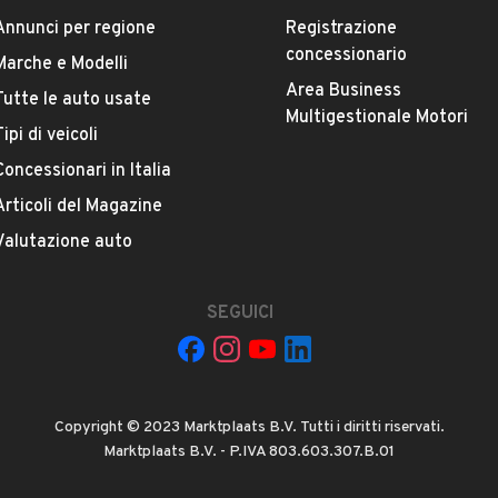
Annunci per regione
Registrazione
concessionario
Marche e Modelli
 Franco Rivenditore*
Area Business
Tutte le auto usate
Inclusa Franco Rivenditore*
Multigestionale Motori
Tipi di veicoli
La tua mail:
Concessionari in Italia
Articoli del Magazine
Valutazione auto
SEGUICI
 ad Automobile S.r.l. a utilizzare i miei contatti secondo quanto
acy
, ad esempio per inviare delle raccomandazioni per veicoli simili.
Copyright © 2023 Marktplaats B.V. Tutti i diritti riservati.
INVIA MESSAGGIO
Marktplaats B.V. - P.IVA 803.603.307.B.01
 su di esso si applicano l'
Informativa sulla privacy