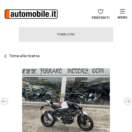
MENU
PREFERITI
CERCA
VENDI
Auto
MAGAZINE
Auto usate
Torna alla ricerca
ACCEDI
Auto Km 0
Auto Nuove
Noleggio a lungo termine
Auto d'epoca
Moto
Camper