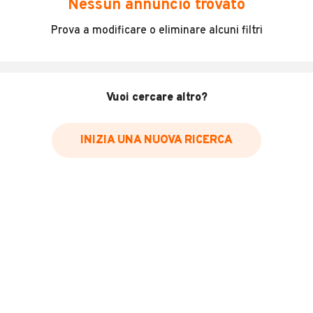
Nessun annuncio trovato
Incidenti in cui è stato coinvolto il veicolo
Prova a modificare o eliminare alcuni filtri
L'ultima lettura del contachilometri
Data e luogo di immatricolazione
Data e luogo delle revisioni effettuate
Vuoi cercare altro?
Importazioni
INIZIA UNA NUOVA RICERCA
Inserisci il numero di targa per verificare la disponibilità
del report.
Per saperne di più su CARFAX visita
il sito web
VERIFICA DISPONIBILITÀ REPORT