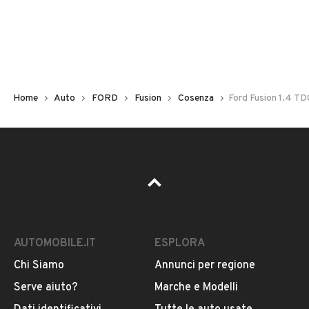
Non hai il numero di targa? Cercalo nelle foto del veicolo
o contatta
il venditore al telefono
o
via e-mail
per
riceverlo.
Home
Auto
FORD
Fusion
Cosenza
Ford Fusion 1.4 TD
AUTOMOBILE.IT
ESPLORA
Chi Siamo
Annunci per regione
Pubblicità
Serve aiuto?
Marche e Modelli