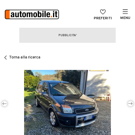
MENU
PREFERITI
CERCA
VENDI
Auto
MAGAZINE
Auto usate
Torna alla ricerca
ACCEDI
Auto Km 0
Auto Nuove
Noleggio a lungo termine
Auto d'epoca
Moto
Camper