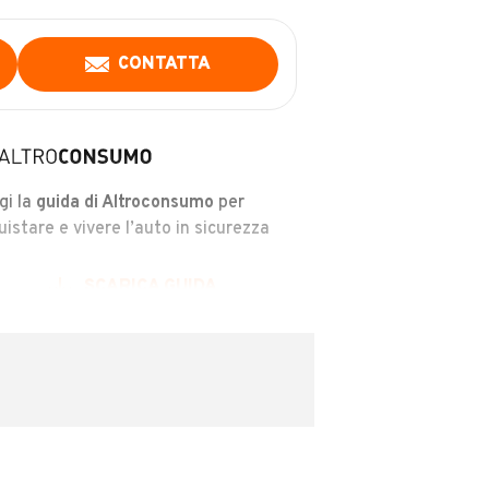
CONTATTA
gi la
guida di Altroconsumo
per
uistare e vivere l’auto in sicurezza
SCARICA GUIDA