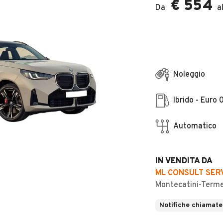
€ 554
Da
a
Noleggio
Ibrido - Euro 
Automatico
IN VENDITA DA
ML CONSULT SER
Montecatini-Terme
Notifiche chiamate