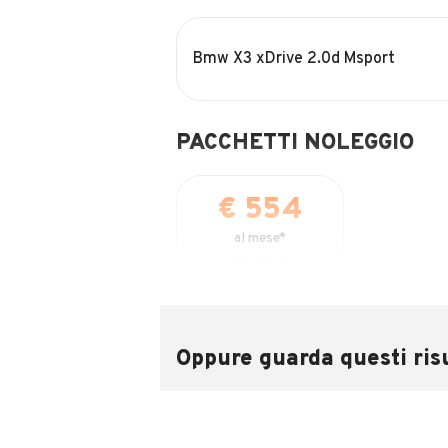
Bmw X3 xDrive 2.0d Msport
PACCHETTI NOLEGGIO
€ 554
al mese*
36
Mesi
DURATA
12.000
KM/ANNO INCLUSI
Oppure guarda questi risu
€ 6.000
ANTICIPO
SCEGLI