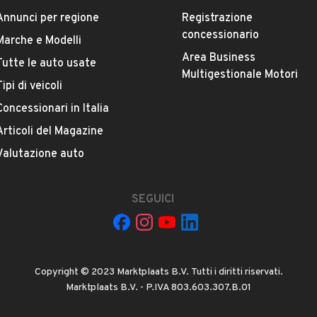
Cambio
VEDI TUTTI
Annunci per regione
Registrazione
Cambio automatico
concessionario
Marche e Modelli
Area Business
Tutte le auto usate
Numero di posti
Multigestionale Motori
5 posti
Tipi di veicoli
Concessionari in Italia
AUTOMOTIVE
Carrozzeria
Articoli del Magazine
SUV / Fuoristrada / Pickup
Valutazione auto
questo venditore e la sua votazione media.
SEGUICI
Copyright © 2023 Marktplaats B.V. Tutti i diritti riservati.
ecatini Terme, Pistoia
Marktplaats B.V. - P.IVA 803.603.307.B.01